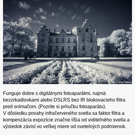
Funguje dobre s digitálnymi fotoaparátmi, najmä
bezzrkadlovkami alebo DSLRS bez IR blokovacieho filtra
pred snímačom. (Pozrite si príručku fotoaparátu).
V dôsledku povahy infračerveného svetla sa faktor filtra a
kompenzácia expozície značne líšia od viditeľného svetla a
výsledok závisí vo veľkej miere od svetelných podmienok.