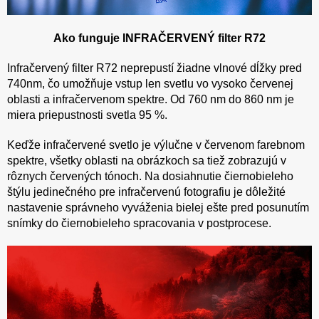
Ako funguje INFRAČERVENÝ filter R72
Infračervený filter R72 neprepustí žiadne vlnové dĺžky pred
740nm, čo umožňuje vstup len svetlu vo vysoko červenej
oblasti a infračervenom spektre. Od 760 nm do 860 nm je
miera priepustnosti svetla 95 %.
Keďže infračervené svetlo je výlučne v červenom farebnom
spektre, všetky oblasti na obrázkoch sa tiež zobrazujú v
rôznych červených tónoch. Na dosiahnutie čiernobieleho
štýlu jedinečného pre infračervenú fotografiu je dôležité
nastavenie správneho vyváženia bielej ešte pred posunutím
snímky do čiernobieleho spracovania v postprocese.