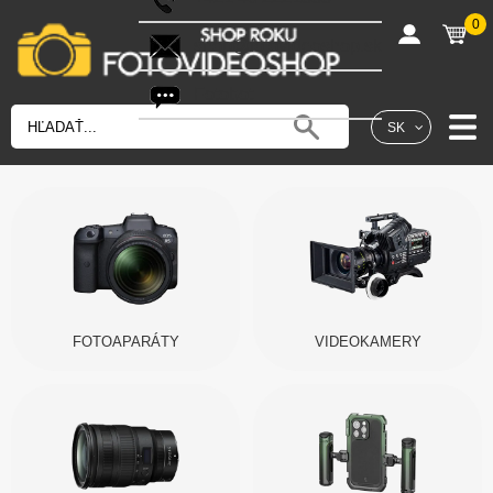
0
shop@fotovideoshop.sk
Fotobot
SK
FOTOAPARÁTY
VIDEOKAMERY