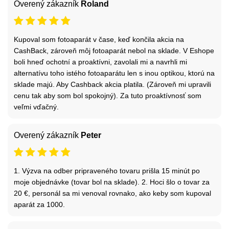
Overený zákazník
Roland
Kupoval som fotoaparát v čase, keď končila akcia na
CashBack, zároveň môj fotoaparát nebol na sklade. V Eshope
boli hneď ochotní a proaktívni, zavolali mi a navrhli mi
alternatívu toho istého fotoaparátu len s inou optikou, ktorú na
sklade majú. Aby Cashback akcia platila. (Zároveň mi upravili
cenu tak aby som bol spokojný). Za tuto proaktívnosť som
veľmi vďačný.
Overený zákazník
Peter
1. Výzva na odber pripraveného tovaru prišla 15 minút po
moje objednávke (tovar bol na sklade). 2. Hoci šlo o tovar za
20 €, personál sa mi venoval rovnako, ako keby som kupoval
aparát za 1000.