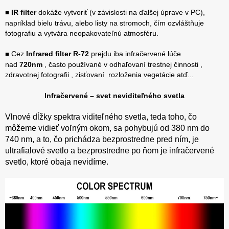
IR filter
dokáže vytvoriť (v závislosti na ďalšej úprave v PC),
■
napríklad bielu trávu, alebo listy na stromoch, čím ozvláštňuje
fotografiu a vytvára neopakovateľnú atmosféru.
Cez
Infrared filter R-72
prejdu iba infračervené lúče
■
nad
720nm
, často používané v odhaľovaní trestnej činnosti ,
zdravotnej fotografii , zisťovaní rozloženia vegetácie atď...
Infračervené – svet neviditeľného svetla
Vlnové dĺžky spektra viditeľného svetla, teda toho, čo
môžeme vidieť voľným okom, sa pohybujú od 380 nm do
740 nm, a to, čo prichádza bezprostredne pred ním, je
ultrafialové svetlo a bezprostredne po ňom je infračervené
svetlo, ktoré obaja nevidíme.