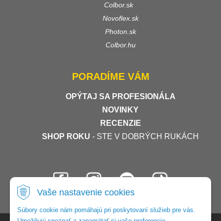
Colbor.sk
Novoflex.sk
Photon.sk
Colbor.hu
PORADÍME VÁM
OPÝTAJ SA PROFESIONÁLA
NOVINKY
RECENZIE
SHOP ROKU
- STE V DOBRÝCH RUKÁCH
Vaše nastavenie cookies
Súbory cookie nám pomáhajú pri poskytovaní služieb pre vás.
Umožňujú spoznať a zapamätať si vaše preferencie.