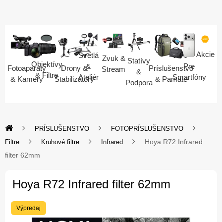
Akcie
Svetlá
Zvuk &
Statívy
Objektívy
Pre
&
Fotoaparáty
Drony &
Príslušenstvo
Stream
&
& Filtre
Smartfóny
Ateliér
& Kamery
Stabilizátory
& Pamäte
Podpora
PRÍSLUŠENSTVO
FOTOPRÍSLUŠENSTVO
Hoya R72 Infrared
Filtre
Kruhové filtre
Infrared
filter 62mm
Hoya R72 Infrared filter 62mm
Výpredaj