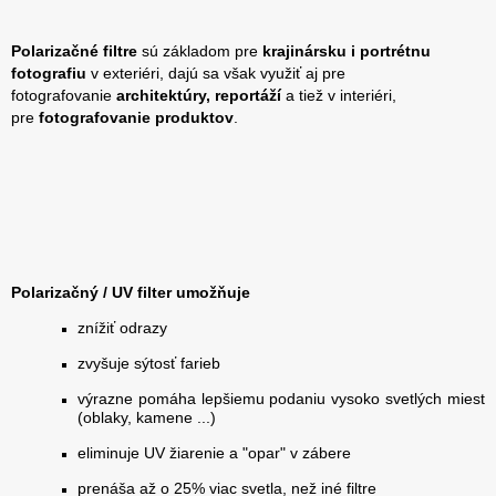
Polarizačné filtre
sú základom pre
krajinársku i portrétnu
fotografiu
v exteriéri, dajú sa však využiť aj pre
fotografovanie
architektúry, reportáží
a tiež v interiéri,
pre
fotografovanie produktov
.
Polarizačný / UV filter umožňuje
znížiť odrazy
zvyšuje sýtosť farieb
výrazne pomáha lepšiemu podaniu vysoko svetlých miest
(oblaky, kamene ...)
eliminuje UV žiarenie a "opar" v zábere
prenáša až o 25% viac svetla, než iné filtre