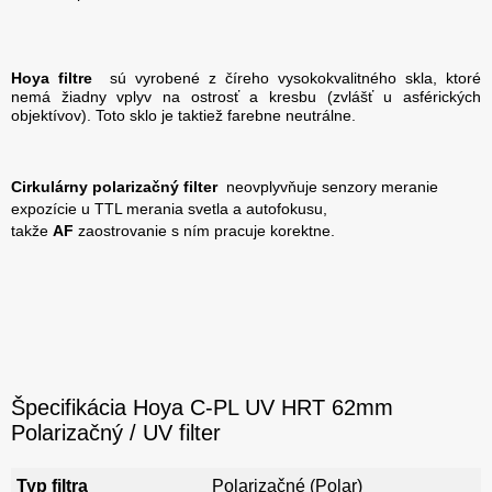
Hoya filtre
sú vyrobené z číreho vysokokvalitného skla, ktoré
nemá žiadny vplyv na ostrosť a kresbu (zvlášť u asférických
objektívov). Toto sklo je taktiež farebne neutrálne.
Cirkulárny polarizačný filter
neovplyvňuje senzory meranie
expozície u TTL merania svetla a autofokusu,
takže
AF
zaostrovanie s ním pracuje korektne.
Špecifikácia Hoya C-PL UV HRT 62mm
Polarizačný / UV filter
Typ filtra
Polarizačné (Polar)