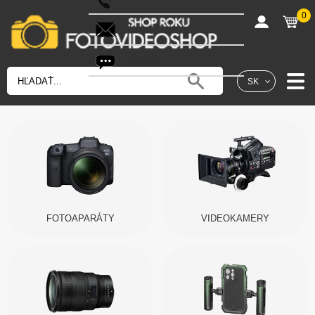
0
shop@fotovideoshop.sk
Fotobot
SK
FOTOAPARÁTY
VIDEOKAMERY