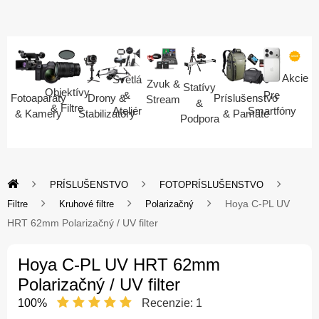
Akcie
Svetlá
Zvuk &
Statívy
Objektívy
Pre
&
Fotoaparáty
Drony &
Príslušenstvo
Stream
&
& Filtre
Smartfóny
Ateliér
& Kamery
Stabilizátory
& Pamäte
Podpora
PRÍSLUŠENSTVO
FOTOPRÍSLUŠENSTVO
Hoya C-PL UV
Filtre
Kruhové filtre
Polarizačný
HRT 62mm Polarizačný / UV filter
Hoya C-PL UV HRT 62mm
Polarizačný / UV filter
100%
Recenzie:
1