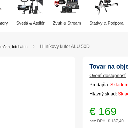
átory
Svetlá & Ateliér
Zvuk & Stream
Statívy & Podpora
Hliníkový kufor ALU 50D
taška, fotobatoh
Tovar na obj
Overiť dostupnosť
Predajňa:
Skladom
Hlavný sklad:
Skla
€
169
bez DPH:
€ 137,40