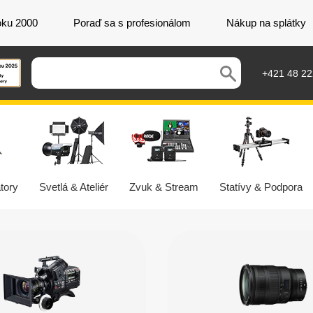
oku 2000
Poraď sa s profesionálom
Nákup na splátky
+421 48 2
tory
Svetlá & Ateliér
Zvuk & Stream
Statívy & Podpora