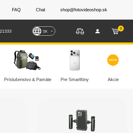
FAQ
Chat
shop@fotovideoshop.sk
0
221333
SK
Príslušenstvo & Pamäte
Pre Smartfóny
Akcie