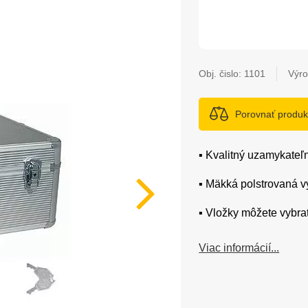
Obj. čislo:
1101
Výro
Porovnať produk
▪️ Kvalitný uzamykateľ
▪️ Mäkká polstrovaná 
▪️ Vložky môžete vybra
Viac informácií...