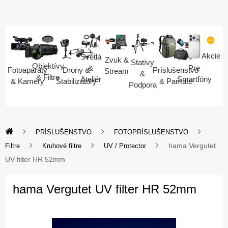
Akcie
Svetlá
Zvuk &
Statívy
Objektívy
Pre
&
Fotoaparáty
Drony &
Príslušenstvo
Stream
&
& Filtre
Smartfóny
Ateliér
& Kamery
Stabilizátory
& Pamäte
Podpora
PRÍSLUŠENSTVO
FOTOPRÍSLUŠENSTVO
hama Vergutet
Filtre
Kruhové filtre
UV / Protector
UV filter HR 52mm
hama Vergutet UV filter HR 52mm