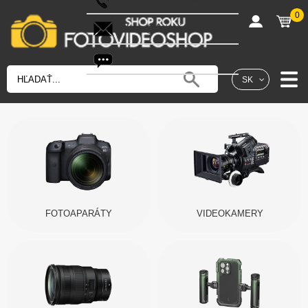
0
shop@fotovideoshop.sk
Fotobot
SK
FOTOAPARÁTY
VIDEOKAMERY