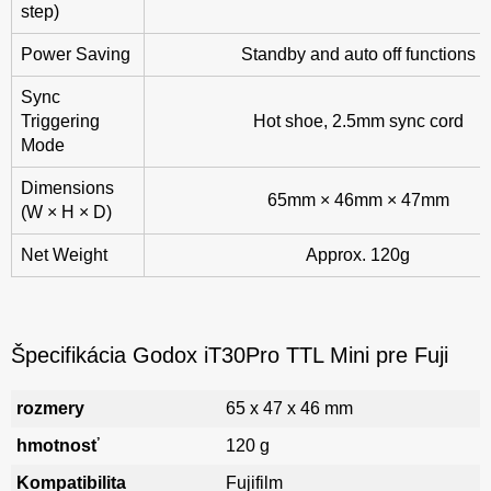
step)
Power Saving
Standby and auto off functions
Sync
Triggering
Hot shoe, 2.5mm sync cord
Mode
Dimensions
65mm × 46mm × 47mm
(W × H × D)
Net Weight
Approx. 120g
Špecifikácia Godox iT30Pro TTL Mini pre Fuji
rozmery
65 x 47 x 46 mm
hmotnosť
120 g
Kompatibilita
Fujifilm