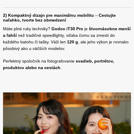
2) Kompaktný dizajn pre maximálnu mobilitu
–
Cestujte
naľahko, tvorte bez obmedzení
Máte plné ruky techniky?
Godox iT30 Pro
je
štvornásobne menší
a ľahší
než tradičné speedlighty, vďaka čomu sa zmestí do
každého batohu či tašky. Váži len
120 g
, ale jeho výkon je rovnako
pôsobivý ako u väčších modelov.
Perfektný spoločník na fotografovanie
svadieb, portrétov,
produktov alebo na cestách
.