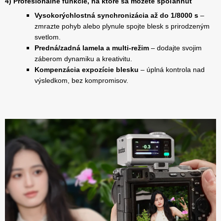
4) Profesionálne funkcie, na ktoré sa môžete spoľahnúť
Vysokorýchlostná synchronizácia až do 1/8000 s
–
zmrazte pohyb alebo plynule spojte blesk s prirodzeným
svetlom.
Predná/zadná lamela a multi-režim
– dodajte svojim
záberom dynamiku a kreativitu.
Kompenzácia expozície blesku
– úplná kontrola nad
výsledkom, bez kompromisov.