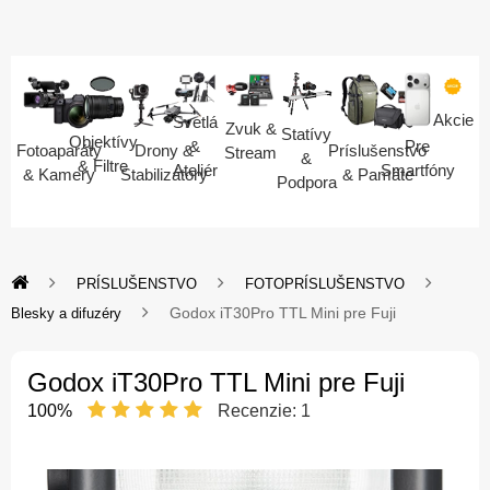
Akcie
Svetlá
Zvuk &
Statívy
Objektívy
Pre
&
Fotoaparáty
Drony &
Príslušenstvo
Stream
&
& Filtre
Smartfóny
Ateliér
& Kamery
Stabilizátory
& Pamäte
Podpora
PRÍSLUŠENSTVO
FOTOPRÍSLUŠENSTVO
Godox iT30Pro TTL Mini pre Fuji
Blesky a difuzéry
Godox iT30Pro TTL Mini pre Fuji
100%
Recenzie:
1