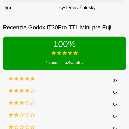
typ
systémové blesky
Recenzie Godox iT30Pro TTL Mini pre Fuji
100%
1 recenzií užívateľov
1x
0x
0x
0x
0x