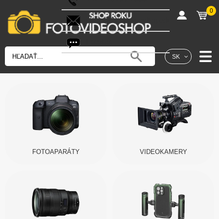
0
shop@fotovideoshop.sk
Fotobot
SK
FOTOAPARÁTY
VIDEOKAMERY