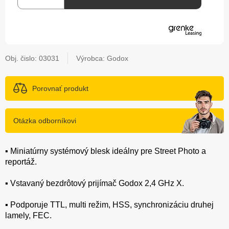
Obj. čislo:
03031
Výrobca: Godox
Porovnať produkt
Otázka odborníkovi
▪️ Miniatúrny systémový blesk ideálny pre Street Photo a
reportáž.
▪️ Vstavaný bezdrôtový prijímač Godox 2,4 GHz X.
▪️ Podporuje TTL, multi režim, HSS, synchronizáciu druhej
lamely, FEC.