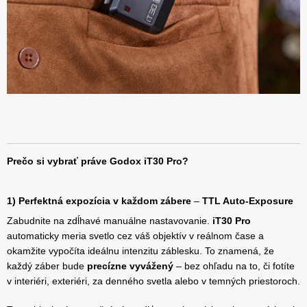
Prečo si vybrať práve Godox iT30 Pro?
1) Perfektná expozícia v každom zábere
–
TTL Auto-Exposure
Zabudnite na zdĺhavé manuálne nastavovanie.
iT30 Pro
automaticky meria svetlo cez váš objektív v reálnom čase a
okamžite vypočíta ideálnu intenzitu záblesku. To znamená, že
každý záber bude
precízne vyvážený
– bez ohľadu na to, či fotíte
v interiéri, exteriéri, za denného svetla alebo v temných priestoroch.