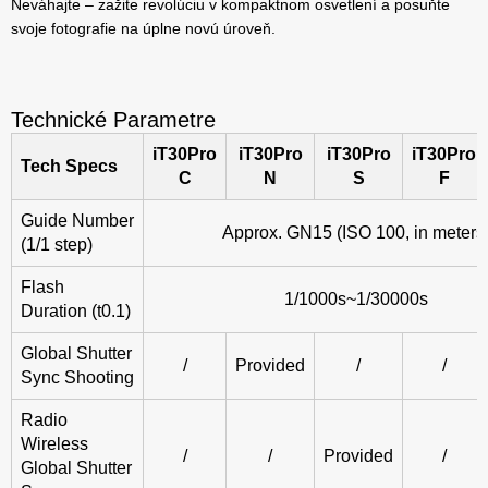
Neváhajte – zažite revolúciu v kompaktnom osvetlení a posuňte
svoje fotografie na úplne novú úroveň.
Technické Parametre
iT30Pro
iT30Pro
iT30Pro
iT30Pro
Tech Specs
C
N
S
F
Guide Number
Approx. GN15 (ISO 100, in meters
(1/1 step)
Flash
1/1000s~1/30000s
Duration (t0.1)
Global Shutter
/
Provided
/
/
Sync Shooting
Radio
Wireless
/
/
Provided
/
Global Shutter