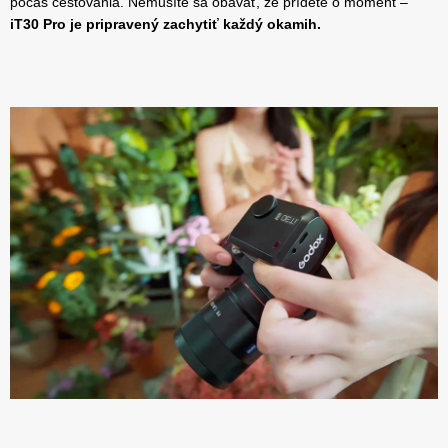
počas cestovania. Nemusíte sa obávať, že prídete o moment –
iT30 Pro je pripravený zachytiť každý okamih.