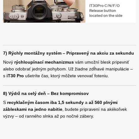
7) Rýchly montážny systém – Pripravený na akciu za sekundu
Nový
rýchloupínací mechanizmus
vám umožní blesk pripevniť
alebo odobrať jedným pohybom. Už žiadne zdĺhavé manipulácie –
s
iT30 Pro
ušetríte čas, ktorý môžete venovať foteniu.
8) Výdrž na celý deň – Bez kompromisov
S
recyklačným časom iba 1,5 sekundy
a
až 560 plnými
zábleskami na jedno nabitie
, budete pripravení na akékoľvek
výzvy – od ranného slnka až po nočné zábery.