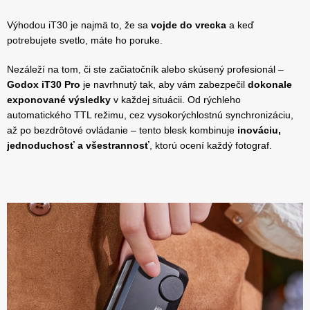
Výhodou iT30 je najmä to, že sa
vojde do vrecka
a keď
potrebujete svetlo, máte ho poruke.
Nezáleží na tom, či ste začiatočník alebo skúsený profesionál –
Godox iT30 Pro
je navrhnutý tak, aby vám zabezpečil
dokonale
exponované výsledky
v každej situácii. Od rýchleho
automatického TTL režimu, cez vysokorýchlostnú synchronizáciu,
až po bezdrôtové ovládanie – tento blesk kombinuje
inováciu,
jednoduchosť a všestrannosť
, ktorú ocení každý fotograf.