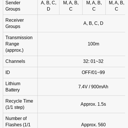
Sender
A, B, C,
M, A, B,
M, A, B,
M, A, B,
Groups
D
C
C
C
Receiver
A, B, C, D
Groups
Transmission
Range
100m
(approx.)
Channels
32: 01~32
ID
OFF/01~99
Lithium
7.4V / 900mAh
Battery
Recycle Time
Approx. 1.5s
(1/1 step)
Number of
Flashes (1/1
Approx. 560