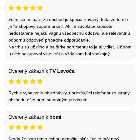
Veľmi sa mi páči, že obchod je špecializovaný, teda že to nie
je "e-shopový supermarket". Ak im zavoláte/napíšete,
nedostanete nejakú vágnu všeobecnú odozvu, ale relevantnú
odbornú odpoveď prípadne odporúčanie.
Na trhu sú už dlho a na šírke sortimentu to je aj vidieť. Už som
u nich nakupoval viac-krát a vždy som bol spokojný.
Overený zákazník
TV Levoča
Rychle vybavenie objednávky, upresňujúci telefonát zo strany
obchodu ešte pred samotným predajom.
Overený zákazník
homi
škoda že som tento eshop nenašiel skôr, bol to môj prvý