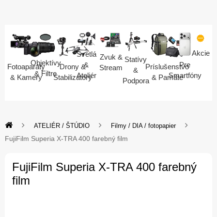
Akcie
Svetlá
Zvuk &
Statívy
Objektívy
Pre
&
Fotoaparáty
Drony &
Príslušenstvo
Stream
&
& Filtre
Smartfóny
Ateliér
& Kamery
Stabilizátory
& Pamäte
Podpora
ATELIÉR / ŠTÚDIO
Filmy / DIA / fotopapier
FujiFilm Superia X-TRA 400 farebný film
FujiFilm Superia X-TRA 400 farebný
film