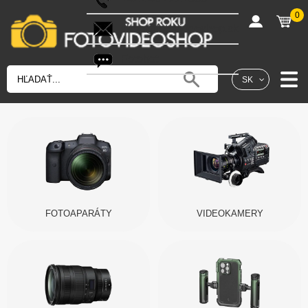
0
shop@fotovideoshop.sk
Fotobot
SK
FOTOAPARÁTY
VIDEOKAMERY