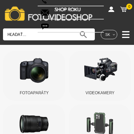
0
shop@fotovideoshop.sk
Fotobot
SK
FOTOAPARÁTY
VIDEOKAMERY