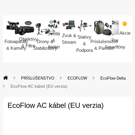
Akcie
Svetlá
Zvuk &
Statívy
Objektívy
Pre
&
Fotoaparáty
Drony &
Príslušenstvo
Stream
&
& Filtre
Smartfóny
Ateliér
& Kamery
Stabilizátory
& Pamäte
Podpora
PRÍSLUŠENSTVO
ECOFLOW
EcoFlow Delta
EcoFlow AC kábel (EU verzia)
EcoFlow AC kábel (EU verzia)