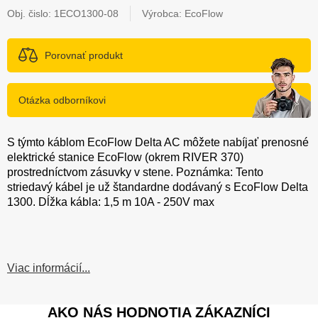
Obj. čislo:
1ECO1300-08
Výrobca: EcoFlow
Porovnať produkt
Otázka odborníkovi
S týmto káblom EcoFlow Delta AC môžete nabíjať prenosné
elektrické stanice EcoFlow (okrem RIVER 370)
prostredníctvom zásuvky v stene. Poznámka: Tento
striedavý kábel je už štandardne dodávaný s EcoFlow Delta
1300. Dĺžka kábla: 1,5 m 10A - 250V max
Viac informácií...
AKO NÁS HODNOTIA ZÁKAZNÍCI