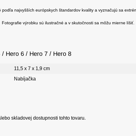
 podľa najvyšších európskych štandardov kvality a vyznačujú sa extré
Fotografie výrobku sú ilustračné a v skutočnosti sa môžu mierne líšiť.
/ Hero 6 / Hero 7 / Hero 8
11,5 x 7 x 1,9 cm
Nabíjačka
ebo skladovej dostupnosti tohto tovaru.