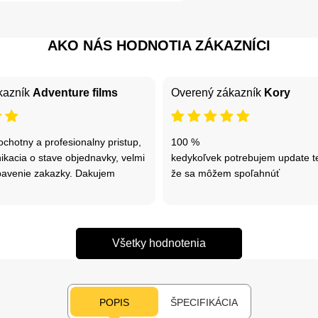
AKO NÁS HODNOTIA ZÁKAZNÍCI
kazník
Adventure films
Overený zákazník
Kory
chotny a profesionalny pristup,
100 %
ikacia o stave objednavky, velmi
kedykoľvek potrebujem update t
avenie zakazky. Dakujem
že sa môžem spoľahnúť
Všetky hodnotenia
POPIS
ŠPECIFIKÁCIA