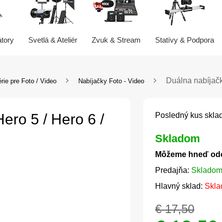
átory
Svetlá & Ateliér
Zvuk & Stream
Statívy & Podpora
Duálna nabíjačk
rie pre Foto / Video
Nabíjačky Foto - Video
ero 5 / Hero 6 /
Posledný kus skla
Skladom
Môžeme hneď od
Predajňa:
Skladom
Hlavný sklad:
Skla
€ 17,50