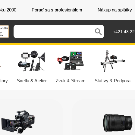
oku 2000
Poraď sa s profesionálom
Nákup na splátky
+421 48 2
tory
Svetlá & Ateliér
Zvuk & Stream
Statívy & Podpora