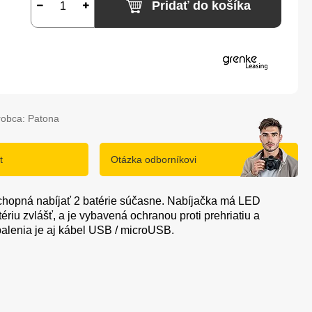
Pridať do košíka
robca: Patona
t
Otázka odborníkovi
chopná nabíjať 2 batérie súčasne. Nabíjačka má LED
tériu zvlášť, a je vybavená ochranou proti prehriatiu a
balenia je aj kábel USB / microUSB.