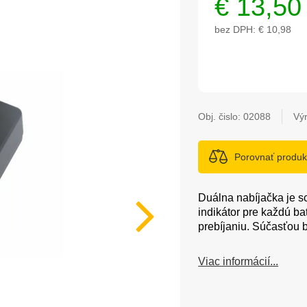
€
13,50
bez DPH:
€ 10,98
Obj. čislo:
02088
Vý
Porovnať produk
Duálna nabíjačka je s
indikátor pre každú ba
prebíjaniu. Súčasťou 
Viac informácií...