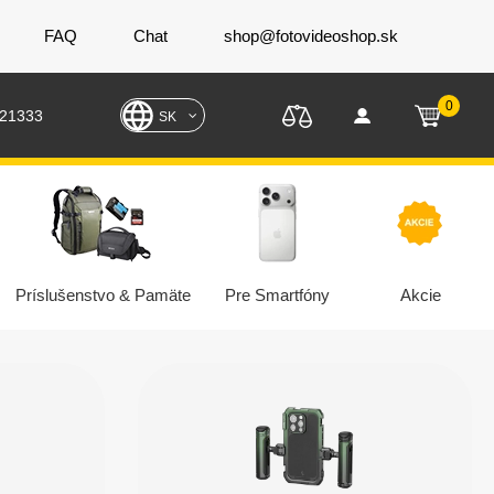
FAQ
Chat
shop@fotovideoshop.sk
0
221333
SK
Príslušenstvo & Pamäte
Pre Smartfóny
Akcie