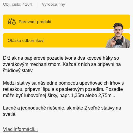
Obj. čislo:
4184
Výrobca: iný
Porovnať produkt
Otázka odborníkovi
Držiak na papierové pozadie tvoria dva kovové háky so
zverákovým mechanizmom. Každá z nich sa pripevní na
štúdiový statív.
Medzi statívy sa následne pomocou upevňovacích tŕňov s
retiazkou, pripevní špula s papierovým pozadím. Pozadie
môže byť ľubovoľnej šírky, napr. 1,35m alebo 2,75m...
Lacné a jednoduché riešenie, ak máte 2 voľné statívy na
svetlá.
Viac informácií...