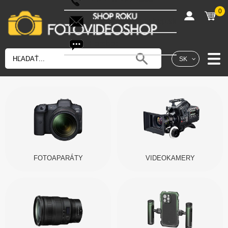
0
shop@fotovideoshop.sk
Fotobot
SK
FOTOAPARÁTY
VIDEOKAMERY