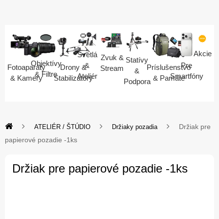
Akcie
Svetlá
Zvuk &
Statívy
Objektívy
Pre
&
Fotoaparáty
Drony &
Príslušenstvo
Stream
&
& Filtre
Smartfóny
Ateliér
& Kamery
Stabilizátory
& Pamäte
Podpora
Držiak pre
ATELIÉR / ŠTÚDIO
Držiaky pozadia
papierové pozadie -1ks
Držiak pre papierové pozadie -1ks