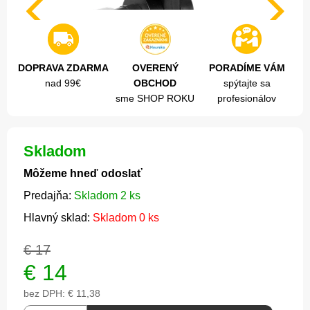
DOPRAVA ZDARMA
OVERENÝ
PORADÍME VÁM
nad 99€
OBCHOD
spýtajte sa
sme SHOP ROKU
profesionálov
Skladom
Môžeme hneď odoslať
Predajňa:
Skladom 2 ks
Hlavný sklad:
Skladom 0 ks
€ 17
€
14
bez DPH:
€ 11,38