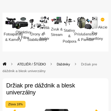
Akcie
Svetlá
Zvuk &
Statívy
Objektívy
Pre
&
Fotoaparáty
Drony &
Príslušenstvo
Stream
&
& Filtre
Smartfóny
Ateliér
& Kamery
Stabilizátory
& Pamäte
Podpora
Držiak pre
ATELIÉR / ŠTÚDIO
Dáždniky
dáždnik a blesk univerzálny
Držiak pre dáždnik a blesk
univerzálny
Zľava 18%