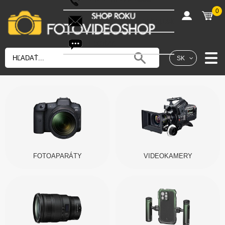
0
shop@fotovideoshop.sk
Fotobot
SK
FOTOAPARÁTY
VIDEOKAMERY