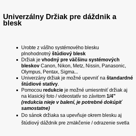
Univerzálny Držiak pre dáždnik a
blesk
Urobte z vášho systémového blesku
plnohodnotný
štúdiový blesk
Držiak je
vhodný pre väčšinu systémových
bleskov
Canon, Nikon, Metz, Nissin, Panasonic,
Olympus, Pentax, Sigma...
Univerzány držiak je možné upevniť na
štandardné
štúdiové statívy
.
Pomocou
redukcie
je možné umiesntniť držiak aj
na klasický foto / videostatív so závitom
1/4"
(redukcia nieje v balení, je potrebné dokúpiť
samostatne)
Do sánok držiaka sa upevňuje okrem blesku aj
štúdiový dáždnik pre zmäkčenie / odrazenie svetla