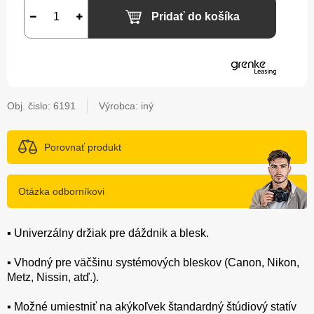
Pridať do košíka
Obj. čislo:
6191
Výrobca: iný
Porovnať produkt
Otázka odborníkovi
▪️ Univerzálny držiak pre dáždnik a blesk.
▪️ Vhodný pre väčšinu systémových bleskov (Canon, Nikon,
Metz, Nissin, atď.).
▪️ Možné umiestniť na akýkoľvek štandardný štúdiový statív