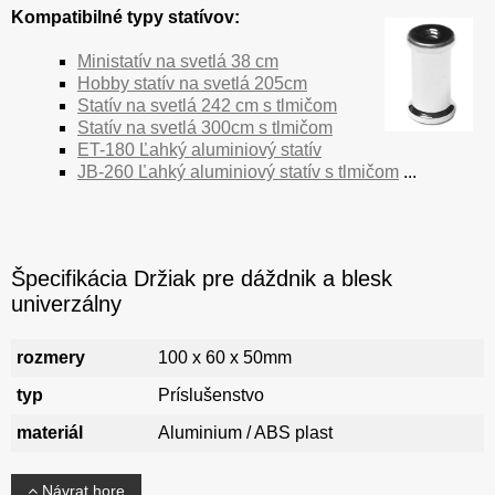
Kompatibilné typy statívov:
Ministatív na svetlá 38 cm
Hobby statív na svetlá 205cm
Statív na svetlá 242 cm s tlmičom
Statív na svetlá 300cm s tlmičom
ET-180 Ľahký aluminiový statív
JB-260 Ľahký aluminiový statív s tlmičom
...
Špecifikácia Držiak pre dáždnik a blesk
univerzálny
rozmery
100 x 60 x 50mm
typ
Príslušenstvo
materiál
Aluminium / ABS plast
Návrat hore