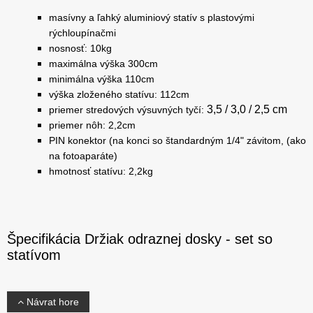
masívny a ľahký aluminiový statív s plastovými
rýchloupínačmi
nosnosť: 10kg
maximálna výška 300cm
minimálna výška 110cm
výška zloženého statívu: 112cm
3,5 / 3,0 / 2,5 cm
priemer stredových výsuvných tyčí:
priemer nôh: 2,2cm
PIN konektor (na konci so štandardným 1/4" závitom, (ako
na fotoaparáte)
hmotnosť statívu: 2,2kg
Špecifikácia Držiak odraznej dosky - set so
statívom
Návrat hore