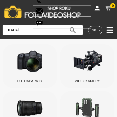
0
shop@fotovideoshop.sk
Fotobot
SK
FOTOAPARÁTY
VIDEOKAMERY