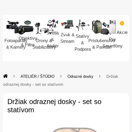
Akcie
Svetlá
Zvuk &
Statívy
Objektívy
Pre
&
Fotoaparáty
Drony &
Príslušenstvo
Stream
&
& Filtre
Smartfóny
Ateliér
& Kamery
Stabilizátory
& Pamäte
Podpora
Držiak
ATELIÉR / ŠTÚDIO
Odrazné dosky
odraznej dosky - set so statívom
Držiak odraznej dosky - set so
statívom