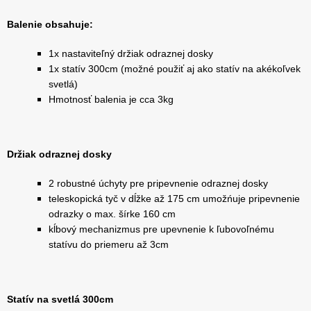
Balenie obsahuje:
1x nastaviteľný držiak odraznej dosky
1x statív 300cm (možné použiť aj ako statív na akékoľvek
svetlá)
Hmotnosť balenia je cca 3kg
Držiak odraznej dosky
2 robustné úchyty pre pripevnenie odraznej dosky
teleskopická tyč v dĺžke až 175 cm umožńuje pripevnenie
odrazky o max. šírke 160 cm
kĺbový mechanizmus pre upevnenie k ľubovoľnému
statívu do priemeru až 3cm
Statív na svetlá 300cm