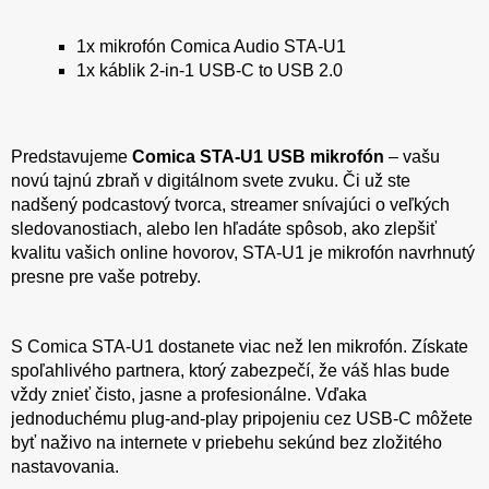
1x mikrofón Comica Audio STA-U1
1x káblik 2-in-1 USB-C to USB 2.0
Predstavujeme
Comica STA-U1 USB mikrofón
– vašu
novú tajnú zbraň v digitálnom svete zvuku. Či už ste
nadšený podcastový tvorca, streamer snívajúci o veľkých
sledovanostiach, alebo len hľadáte spôsob, ako zlepšiť
kvalitu vašich online hovorov, STA-U1 je mikrofón navrhnutý
presne pre vaše potreby.
S Comica STA-U1 dostanete viac než len mikrofón. Získate
spoľahlivého partnera, ktorý zabezpečí, že váš hlas bude
vždy znieť čisto, jasne a profesionálne. Vďaka
jednoduchému plug-and-play pripojeniu cez USB-C môžete
byť naživo na internete v priebehu sekúnd bez zložitého
nastavovania.