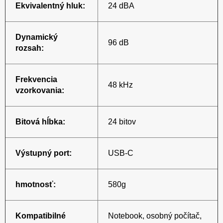
Ekvivalentný hluk:
24 dBA
Dynamický
96 dB
rozsah:
Frekvencia
48 kHz
vzorkovania:
Bitová hĺbka:
24 bitov
Výstupný port:
USB-C
hmotnosť:
580g
Kompatibilné
Notebook, osobný počítač,