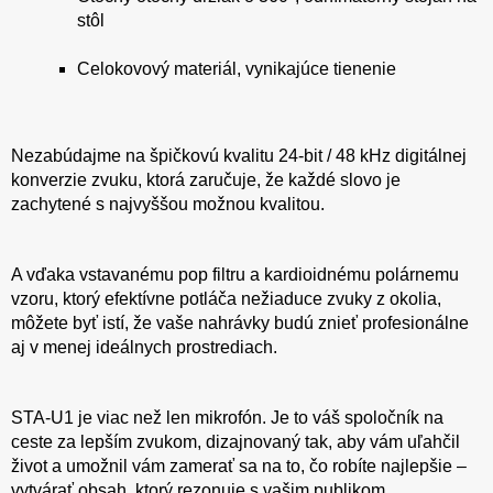
stôl
Celokovový materiál, vynikajúce tienenie
Nezabúdajme na špičkovú kvalitu 24-bit / 48 kHz digitálnej
konverzie zvuku, ktorá zaručuje, že každé slovo je
zachytené s najvyššou možnou kvalitou.
A vďaka vstavanému pop filtru a kardioidnému polárnemu
vzoru, ktorý efektívne potláča nežiaduce zvuky z okolia,
môžete byť istí, že vaše nahrávky budú znieť profesionálne
aj v menej ideálnych prostrediach.
STA-U1 je viac než len mikrofón. Je to váš spoločník na
ceste za lepším zvukom, dizajnovaný tak, aby vám uľahčil
život a umožnil vám zamerať sa na to, čo robíte najlepšie –
vytvárať obsah, ktorý rezonuje s vašim publikom.