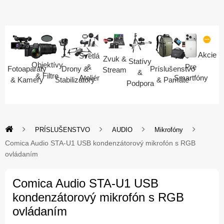
Akcie
Svetlá
Zvuk &
Statívy
Objektívy
Pre
&
Fotoaparáty
Drony &
Príslušenstvo
Stream
&
& Filtre
Smartfóny
Ateliér
& Kamery
Stabilizátory
& Pamäte
Podpora
PRÍSLUŠENSTVO
AUDIO
Mikrofóny
Comica Audio STA-U1 USB kondenzátorový mikrofón s RGB
ovládaním
Comica Audio STA-U1 USB
kondenzátorový mikrofón s RGB
ovládaním