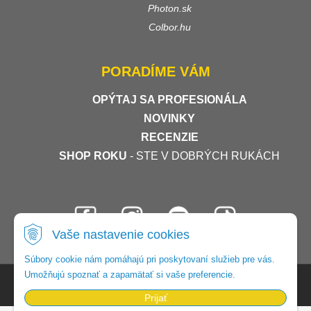
Photon.sk
Colbor.hu
PORADÍME VÁM
OPÝTAJ SA PROFESIONÁLA
NOVINKY
RECENZIE
SHOP ROKU
- STE V DOBRÝCH RUKÁCH
Vaše nastavenie cookies
Súbory cookie nám pomáhajú pri poskytovaní služieb pre vás.
Umožňujú spoznať a zapamätať si vaše preferencie.
© 2026 Foto-video-shop •
tvorba eshopu cez UNIobchod
,
webhosting
spoločnosti
WEBYGROUP
Prijať