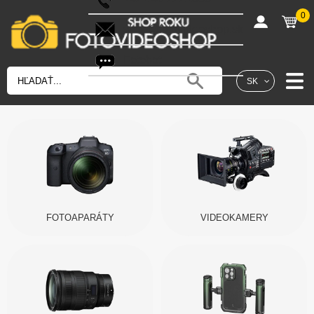
0
shop@fotovideoshop.sk
Fotobot
SK
FOTOAPARÁTY
VIDEOKAMERY