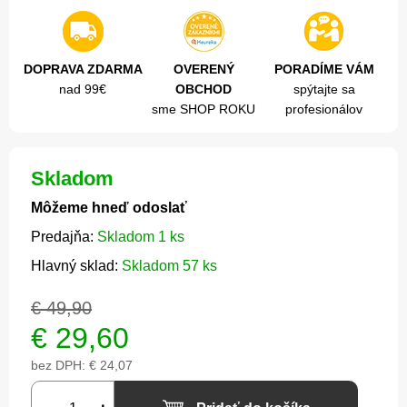
DOPRAVA ZDARMA
OVERENÝ
PORADÍME VÁM
nad 99€
OBCHOD
spýtajte sa
sme SHOP ROKU
profesionálov
Skladom
Môžeme hneď odoslať
Predajňa:
Skladom 1 ks
Hlavný sklad:
Skladom 57 ks
€ 49,90
€
29,60
bez DPH:
€ 24,07