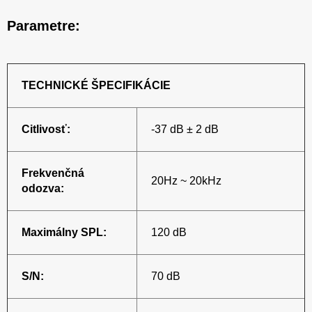
Parametre:
TECHNICKÉ ŠPECIFIKÁCIE
Citlivosť:
-37 dB ± 2 dB
Frekvenčná
20Hz ~ 20kHz
odozva:
Maximálny SPL:
120 dB
S/N:
70 dB