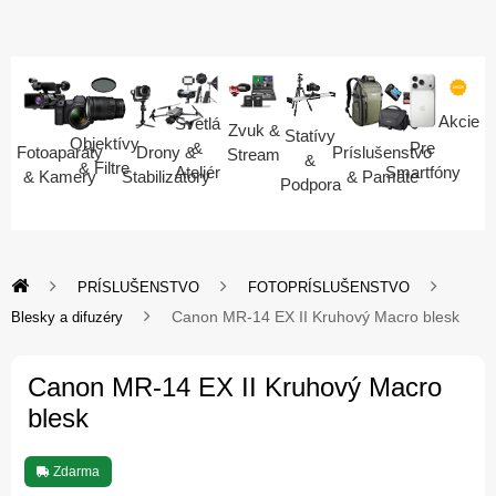
Akcie
Svetlá
Zvuk &
Statívy
Objektívy
Pre
&
Fotoaparáty
Drony &
Príslušenstvo
Stream
&
& Filtre
Smartfóny
Ateliér
& Kamery
Stabilizátory
& Pamäte
Podpora
PRÍSLUŠENSTVO
FOTOPRÍSLUŠENSTVO
Canon MR-14 EX II Kruhový Macro blesk
Blesky a difuzéry
Canon MR-14 EX II Kruhový Macro
blesk
Zdarma