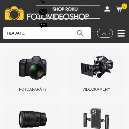
0
shop@fotovideoshop.sk
Fotobot
SK
FOTOAPARÁTY
VIDEOKAMERY