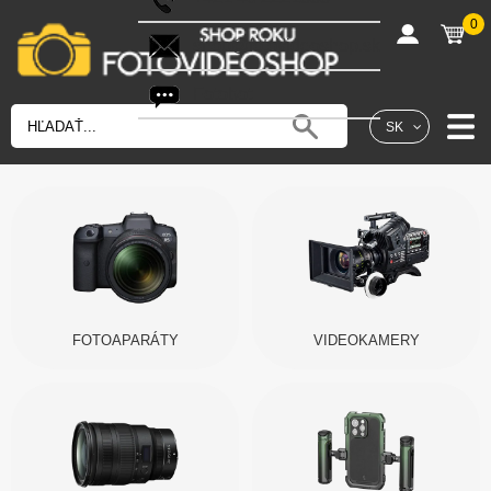
0
shop@fotovideoshop.sk
Fotobot
SK
FOTOAPARÁTY
VIDEOKAMERY