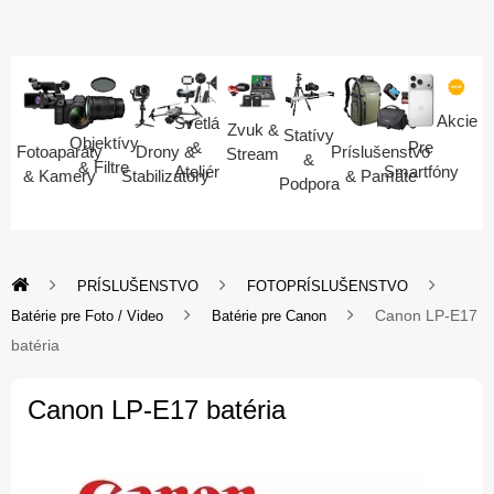
Akcie
Svetlá
Zvuk &
Statívy
Objektívy
Pre
&
Fotoaparáty
Drony &
Príslušenstvo
Stream
&
& Filtre
Smartfóny
Ateliér
& Kamery
Stabilizátory
& Pamäte
Podpora
PRÍSLUŠENSTVO
FOTOPRÍSLUŠENSTVO
Canon LP-E17
Batérie pre Foto / Video
Batérie pre Canon
batéria
Canon LP-E17 batéria