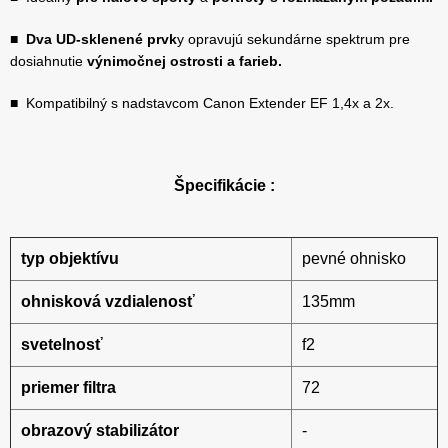
■
Dva UD-sklenené prvk
y opravujú sekundárne spektrum pre
dosiahnutie
výnimočnej ostrosti a farieb.
■ Kompatibilný s nadstavcom Canon Extender EF 1,4x a 2x.
Špecifikácie :
typ objektívu
pevné ohnisko
ohnisková vzdialenosť
135mm
svetelnosť
f2
priemer filtra
72
obrazový stabilizátor
-