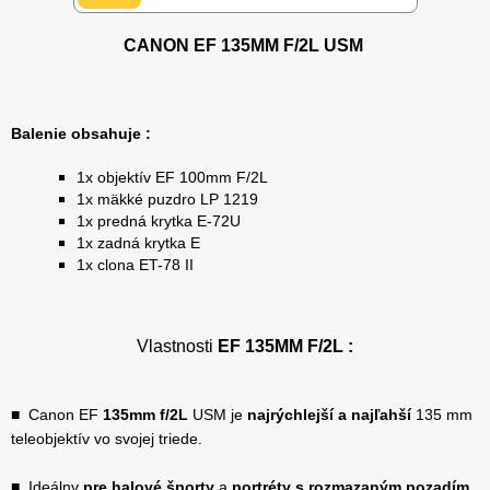
CANON EF 135MM F/2L USM
Balenie obsahuje :
1x objektív EF 100mm F/2L
1x mäkké puzdro
LP 1219
1x predná krytka E-72U
1x zadná krytka E
1x clona ET-78 II
Vlastnosti
EF 135MM F/2L
:
■ Canon EF
135mm f/2L
USM je
najrýchlejší a najľahší
135 mm
teleobjektív vo svojej triede.
■ Ideálny
pre halové športy
a
portréty s rozmazaným pozadím.