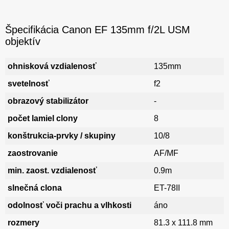
Špecifikácia Canon EF 135mm f/2L USM
objektív
ohnisková vzdialenosť
135mm
svetelnosť
f2
obrazový stabilizátor
-
počet lamiel clony
8
konštrukcia-prvky / skupiny
10/8
zaostrovanie
AF/MF
min. zaost. vzdialenosť
0.9m
slnečná clona
ET-78II
odolnosť voči prachu a vlhkosti
áno
rozmery
81.3 x 111.8 mm