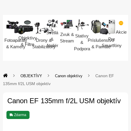
Akcie
Svetlá
Zvuk &
Statívy
Objektívy
Pre
&
Fotoaparáty
Drony &
Príslušenstvo
Stream
&
& Filtre
Smartfóny
Ateliér
& Kamery
Stabilizátory
& Pamäte
Podpora
Canon EF
OBJEKTÍVY
Canon objektívy
135mm f/2L USM objektív
Canon EF 135mm f/2L USM objektív
Zdarma