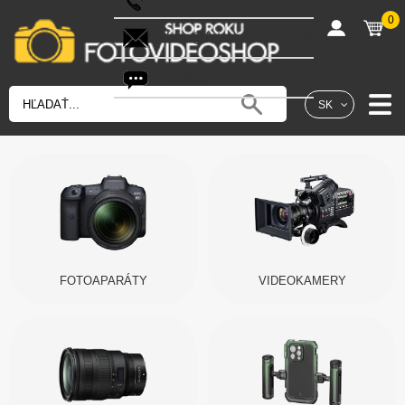
0
shop@fotovideoshop.sk
Fotobot
SK
FOTOAPARÁTY
VIDEOKAMERY