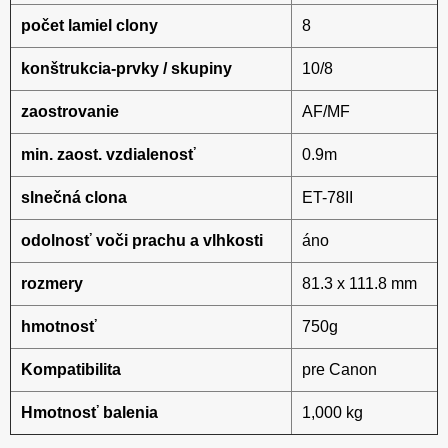
počet lamiel clony
8
konštrukcia-prvky / skupiny
10/8
zaostrovanie
AF/MF
min. zaost. vzdialenosť
0.9m
slnečná clona
ET-78II
odolnosť voči prachu a vlhkosti
áno
rozmery
81.3 x 111.8 mm
hmotnosť
750g
Kompatibilita
pre Canon
Hmotnosť balenia
1,000 kg