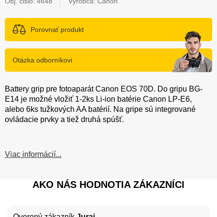
Obj. čislo:
4648
Výrobca: Canon
Porovnať produkt
Otázka odborníkovi
Battery grip pre fotoaparát Canon EOS 70D. Do gripu BG-
E14 je možné vložiť 1-2ks Li-ion batérie Canon LP-E6,
alebo 6ks tužkových AA batérií. Na gripe sú integrované
ovládacie prvky a tiež druhá spúšť.
Viac informácií...
AKO NÁS HODNOTIA ZÁKAZNÍCI
Overený zákazník
Juraj