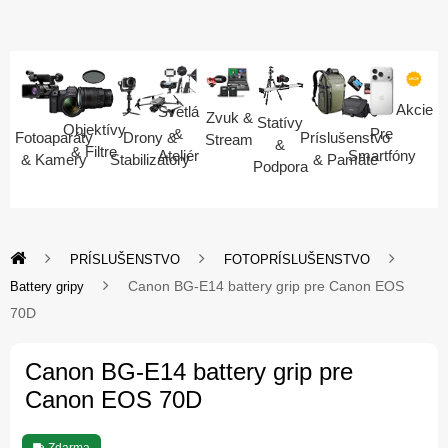
Akcie
Svetlá
Zvuk &
Statívy
Objektívy
Pre
&
Fotoaparáty
Drony &
Príslušenstvo
Stream
&
& Filtre
Smartfóny
Ateliér
& Kamery
Stabilizátory
& Pamäte
Podpora
PRÍSLUŠENSTVO
FOTOPRÍSLUŠENSTVO
Canon BG-E14 battery grip pre Canon EOS
Battery gripy
70D
Canon BG-E14 battery grip pre
Canon EOS 70D