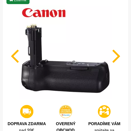
Zdarma
DOPRAVA ZDARMA
OVERENÝ
PORADÍME VÁM
nad 99€
OBCHOD
spýtajte sa