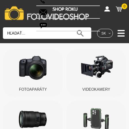
0
shop@fotovideoshop.sk
Fotobot
SK
FOTOAPARÁTY
VIDEOKAMERY