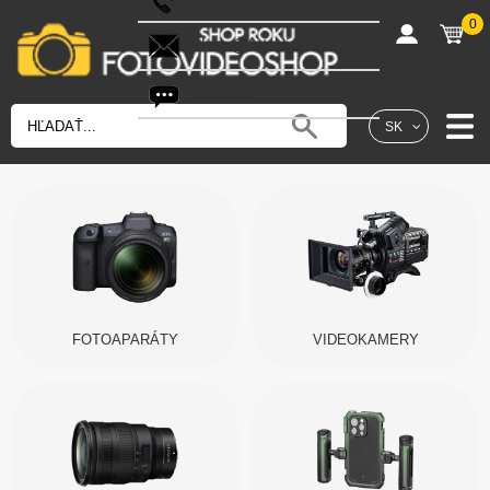
0
shop@fotovideoshop.sk
Fotobot
SK
FOTOAPARÁTY
VIDEOKAMERY