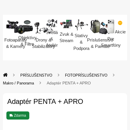
Akcie
Svetlá
Zvuk &
Statívy
Objektívy
Pre
&
Fotoaparáty
Drony &
Príslušenstvo
Stream
&
& Filtre
Smartfóny
Ateliér
& Kamery
Stabilizátory
& Pamäte
Podpora
PRÍSLUŠENSTVO
FOTOPRÍSLUŠENSTVO
Adaptér PENTA + APRO
Makro / Panorama
Adaptér PENTA + APRO
Zdarma