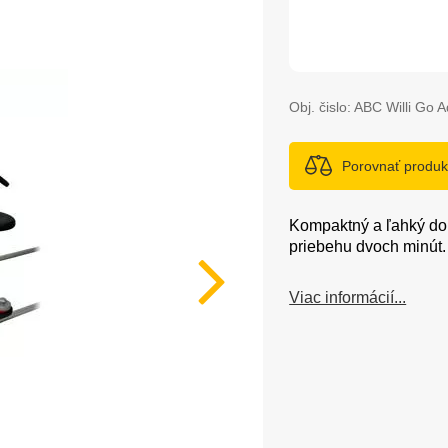
Obj. čislo:
ABC Willi Go A
Porovnať produk
Kompaktný a ľahký doll
priebehu dvoch minút.
Viac informácií...