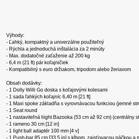
Výhody:
- Ľahký, kompaktný a univerzálne použiteľný
- Rýchla a jednoduchá inštalácia za 2 minúty
- Max. dodatočné zaťaženie až 200 kg
- 6,4 m (21 ft) pár koľajničiek
- Kompatibilný s euro držiakom, tripodom alebo žeriavom
Obsah dodávky:
- 1 Dolly Willi Go doska s koľajovými kolesami
- 1 sada ľahkých koľajníc 6,40 m [21 ft]
- 1 Maxi spoke základňa s vyrovnávacou funkciou (jemné st
- 1 Seat round
- 1 nastaviteľná liight Bazooka (53 cm až 92 cm) (centrálny s
- 1 rameno 30 cm [12 in]
- 1 light ball adaptér 100 mm [4 v]
- 1 Push-bar 85 cm [33.5 in] s kĺbom, zaisťovacou páčkou a