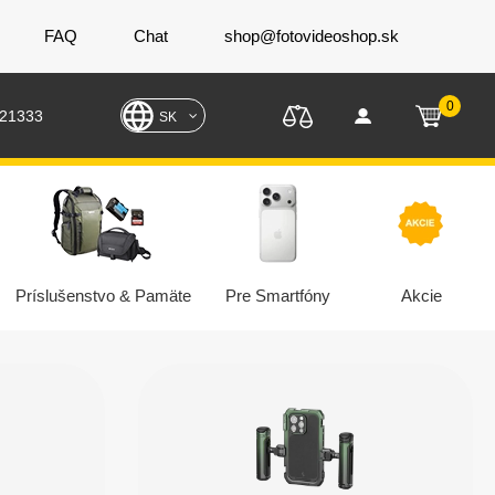
FAQ
Chat
shop@fotovideoshop.sk
0
221333
SK
Príslušenstvo & Pamäte
Pre Smartfóny
Akcie