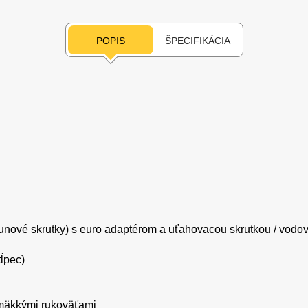
POPIS
ŠPECIFIKÁCIA
runové skrutky) s euro adaptérom a uťahovacou skrutkou / vodo
tĺpec)
 mäkkými rukoväťami