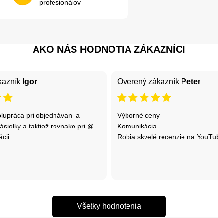
profesionálov
AKO NÁS HODNOTIA ZÁKAZNÍCI
kazník
Igor
Overený zákazník
Peter
olupráca pri objednávaní a
Výborné ceny
sielky a taktiež rovnako pri @
Komunikácia
cii.
Robia skvelé recenzie na YouTu
Všetky hodnotenia