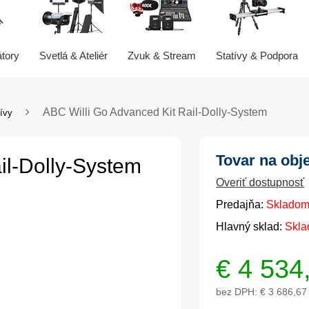
átory
Svetlá & Ateliér
Zvuk & Stream
Statívy & Podpora
ABC Willi Go Advanced Kit Rail-Dolly-System
ívy
Tovar na obj
il-Dolly-System
Overiť dostupnosť
Predajňa:
Skladom
Hlavný sklad:
Skla
€
4 534
bez DPH:
€ 3 686,67