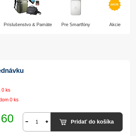
Príslušenstvo & Pamäte
Pre Smartfóny
Akcie
ednávku
 0 ks
dom 0 ks
,60
Pridať do košíka