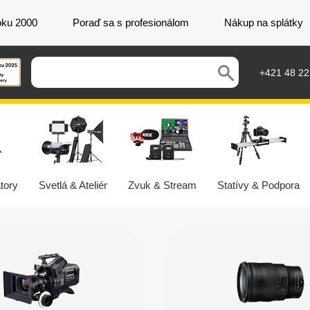
oku 2000
Poraď sa s profesionálom
Nákup na splátky
+421 48 2
tory
Svetlá & Ateliér
Zvuk & Stream
Statívy & Podpora