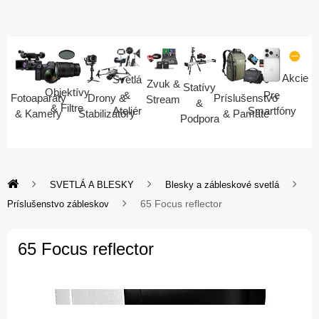
Akcie
Svetlá
Zvuk &
Statívy
Objektívy
Pre
&
Fotoaparáty
Drony &
Príslušenstvo
Stream
&
& Filtre
Smartfóny
Ateliér
& Kamery
Stabilizátory
& Pamäte
Podpora
SVETLÁ A BLESKY
Blesky a zábleskové svetlá
65 Focus reflector
Príslušenstvo zábleskov
65 Focus reflector