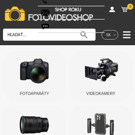
0
shop@fotovideoshop.sk
Fotobot
SK
FOTOAPARÁTY
VIDEOKAMERY