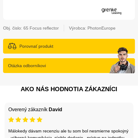
Obj. čislo:
65 Focus reflector
Výrobca: PhotonEurope
Porovnať produkt
Otázka odborníkovi
AKO NÁS HODNOTIA ZÁKAZNÍCI
Overený zákazník
David
Málokedy dávam recenziu ale tu som bol nesmierne spokojný
, výborná komunikácia, rýchle dodanie , prístup na jednotku ,