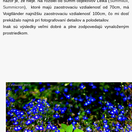
názor je, že nieje. Na rozdiel od 50mm objektívov Leika (
Summilux
,
Summicron
), ktoré majú zaostrovaciu vzdialenosť od 70cm, má
Voigtländer najnižšiu zaostrovaciu vzdialenosť 100cm, čo mi dosť
prekážalo najmä pri fotografovaní detailov a polodetailov.
Inak sú výsledky veľmi dobré a plne zodpovedajú vynaloženým
prostriedkom.