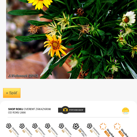
« Späť