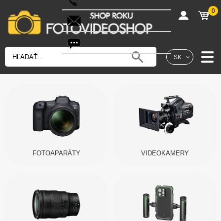
0
shop@fotovideoshop.sk
Fotobot
SK
FOTOAPARÁTY
VIDEOKAMERY