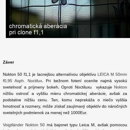
Záver
Nokton 50 f1,1 je lacnejšou alternatívou objektívu
LEICA M 50mm
.
f0,95 Asph. Noctilux
Pri bežnom fotení oceníte najmä vysokú
.
svetelnosť a príjmeny bokeh
Oproti Noctiluxu vykazuje
Nokton
nižšiu ostrosť a vyššiu mieru chromatickej aberácie, avšak za
podstatne nižšiu cenu.
Ten, komu neprekáža o niečo vyššia
hmotnosť a rozmery, môže získať zaujímavý objektív do náročných
svetelných podmienok za menej než 1000Eur.
Voigtländer Nokton 50
má bajonet typu Leica M, avšak pomocou