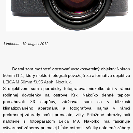
J.Vohnout - 10. august 2012
Dostal som možnosť otestovať vysokosvetelný objektív
Nokton
50mm f1,1
, ktorý niektorí fotografi považujú za alternatívu objektívu
LEICA M 50mm f0,95 Asph. Noctilux
.
S objektívom som sporadicky fotografoval niekoľko dní v rámci
rodinnej dovolenky na ostrove Krk. Nakoľko denné teploty
presahovali 33 stupňov, zdržiaval som sa v blízkosti
klimatizovaného apartmánu a fotografoval najmä v rámci
prekrásnej záhrady našej prenajatej vilky. Priložené obrázky boli
nafotené s fotoaparátom
Leica M9
. Nakoľko ma fascinuje
výtvarnosť záberov pri malej hĺbke ostrosti, všetky nafotené zábery