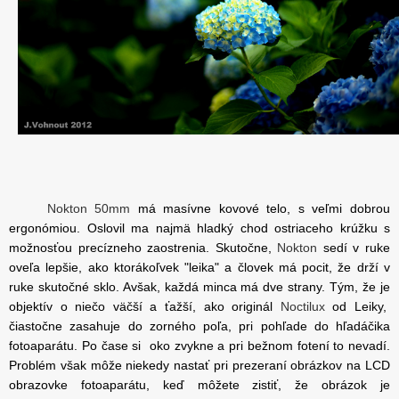
Nokton 50mm
má masívne kovové telo, s veľmi dobrou
ergonómiou. Oslovil ma najmä hladký chod ostriaceho krúžku s
možnosťou precízneho zaostrenia. Skutočne,
Nokton
sedí v ruke
oveľa lepšie, ako ktorákoľvek "leika" a človek má pocit, že drží v
ruke skutočné sklo. Avšak, každá minca má dve strany. Tým, že je
objektív o niečo väčší a ťažší, ako originál
Noctilux
od Leiky,
čiastočne zasahuje do zorného poľa, pri pohľade do hľadáčika
fotoaparátu. Po čase si oko zvykne a pri bežnom fotení to nevadí.
Problém však môže niekedy nastať pri prezeraní obrázkov na LCD
obrazovke fotoaparátu, keď môžete zistiť, že obrázok je