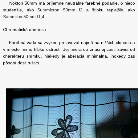
Nokton 50mm má príjemne neutrálne farebné podanie, o niečo
studenšie, ako
Summicron 50mm f2
a štipku teplejšie, ako
Summilux 50mm f1,4
.
Chromatická aberácia
Farebná vada sa zvykne prejavovať najmä na nižších clonách a
v mieste mimo hĺbku ostrosti. Jej miera do značnej časti závisí od
charakteru snímku, niekedy je aberácia minimálna, inokedy zas
pôsobí dosť rušivo.