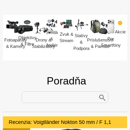
Akcie
Svetlá
Zvuk &
Statívy
Objektívy
Pre
&
Fotoaparáty
Drony &
Príslušenstvo
Stream
&
& Filtre
Smartfóny
Ateliér
& Kamery
Stabilizátory
& Pamäte
Podpora
Poradňa
Recenzia: Voigtländer Nokton 50 mm / F 1,1