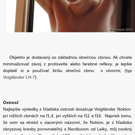
Objektív je dodávaný so základnou slnečnou clonou. Ak chcete
minimalizovať závoj z protisvetla alebo farebné reflexy, je lepšie
doplatiť si a používať širšiu slnečnú clonu s otvormi, (typ
Voigtländer LH-7
).
Ostrosť
Najlepšie výsledky z hľadiska ostrosti dosahuje Voigtländer Nokton
pri nižších clonách na f1,4, pri vyšších na f11 a f16. Napriek tomu,
že som sa stretol s viacerými názormi, že Nokton, je z hľadiska
obrysovej kresby porovnateľný s Noctiluxom od Leiky, môj osobný