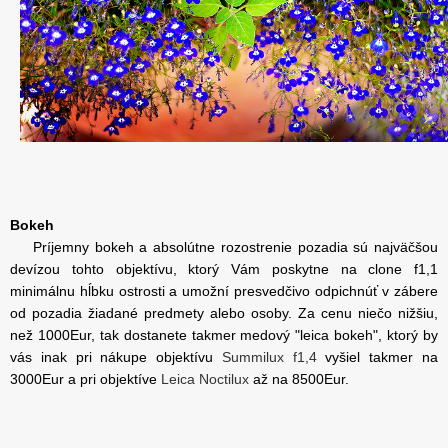
Bokeh
Príjemny bokeh a absolútne rozostrenie pozadia sú najväčšou
devízou tohto objektívu, ktorý Vám poskytne na clone f1,1
minimálnu hĺbku ostrosti a umožní presvedčivo odpichnúť v zábere
od pozadia žiadané predmety alebo osoby. Za cenu niečo nižšiu,
než 1000Eur, tak dostanete takmer medový "leica bokeh", ktorý by
vás inak pri nákupe objektívu
Summilux f1,4
vyšiel takmer na
3000Eur a pri objektíve
Leica Noctilux
až na 8500Eur.