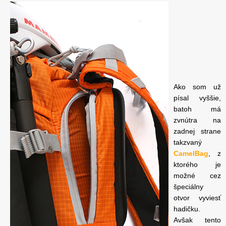
Ako som už
písal vyššie,
batoh má
zvnútra na
zadnej strane
takzvaný
CamelBag
, z
ktorého je
možné cez
špeciálny
otvor vyviesť
hadičku.
Avšak tento