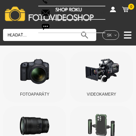
0
shop@fotovideoshop.sk
Fotobot
SK
FOTOAPARÁTY
VIDEOKAMERY