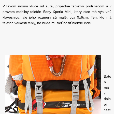
V ľavom nosím kľúče od auta, prípadne tabletky proti kŕčom a v
pravom mobilný telefón Sony Xperia Mini, ktorý síce má výsuvnú
klávesnicu, ale jeho rozmery sú malé, cca 9x6cm. Ten, kto má
telefón veľkosti tehly, ho bude musieť nosiť niekde inde.
Bato
h
má
v
doln
ej
časti