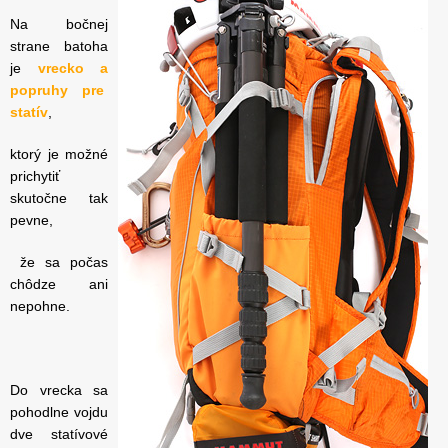
Na bočnej
strane batoha
je
vrecko a
popruhy pre
statív
,
ktorý je možné
prichytiť
skutočne tak
pevne,
že sa počas
chôdze ani
nepohne.
Do vrecka sa
pohodlne vojdu
dve statívové