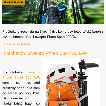
18.12.2013 20:23
Prečítajte si recenziu na šikovný dvojkomorový fotografický batoh s
nízkou hmotnosťou, Lowepro Photo Sport 200AW...
J.Vohnout - 18.12.2013
Fotobatoh Lowepro Photo Sport 200AW
Pre fotobatoh
Lowepro
Photo Sport 200 AW
,
som sa rozhodol
prakticky hneď, ako som
ho uvidel po prvý krát.
Už dávnejšie som totiž
hľadal ľahký batoh so