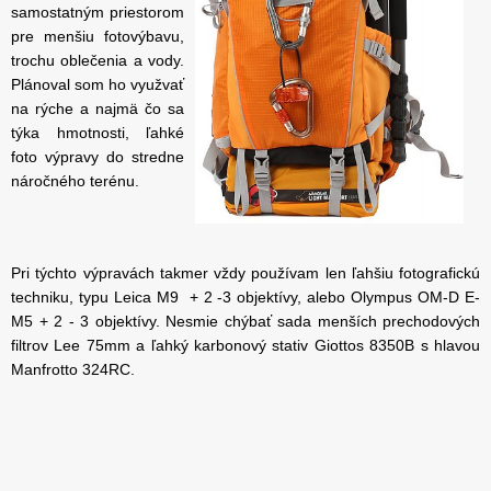
samostatným priestorom
pre menšiu fotovýbavu,
trochu oblečenia a vody.
Plánoval som ho využvať
na rýche a najmä čo sa
týka hmotnosti, ľahké
foto výpravy do stredne
náročného terénu.
Pri týchto výpravách takmer vždy používam len ľahšiu fotografickú
techniku, typu Leica M9 + 2 -3 objektívy, alebo Olympus OM-D E-
M5 + 2 - 3 objektívy. Nesmie chýbať sada menších prechodových
filtrov Lee 75mm a ľahký karbonový stativ Giottos 8350B s hlavou
Manfrotto 324RC.