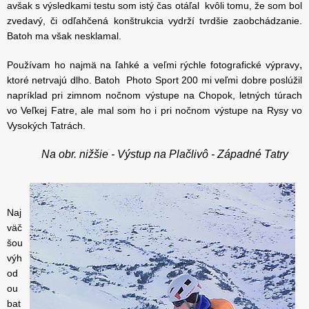
avšak s výsledkami testu som istý čas otáľal kvôli tomu, že som bol
zvedavý, či odľahčená konštrukcia vydrží tvrdšie zaobchádzanie.
Batoh ma však nesklamal.
,
Používam ho najmä na ľahké a veľmi rýchle fotografické výpravy
ktoré netrvajú dlho. Batoh Photo Sport 200 mi veľmi dobre poslúžil
napríklad pri zimnom nočnom výstupe na Chopok, letných túrach
vo Veľkej Fatre, ale mal som ho i pri nočnom výstupe na Rysy vo
Vysokých Tatrách.
Na obr. nižšie - Výstup na Plačlivô - Západné Tatry
Naj
väč
šou
výh
od
ou
bat