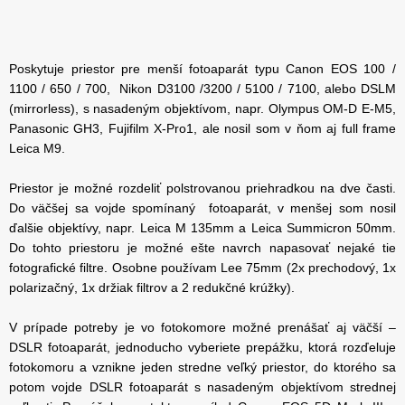
Poskytuje priestor pre menší fotoaparát typu Canon EOS 100 /
1100 / 650 / 700, Nikon D3100 /3200 / 5100 / 7100, alebo DSLM
(mirrorless), s nasadeným objektívom, napr. Olympus OM-D E-M5,
Panasonic GH3, Fujifilm X-Pro1, ale nosil som v ňom aj full frame
Leica M9.
Priestor je možné rozdeliť polstrovanou priehradkou na dve časti.
Do väčšej sa vojde spomínaný fotoaparát, v menšej som nosil
ďalšie objektívy, napr. Leica M 135mm a Leica Summicron 50mm.
Do tohto priestoru je možné ešte navrch napasovať nejaké tie
fotografické filtre. Osobne používam Lee 75mm (2x prechodový, 1x
polarizačný, 1x držiak filtrov a 2 redukčné krúžky).
V prípade potreby je vo fotokomore možné prenášať aj väčší –
DSLR fotoaparát, jednoducho vyberiete prepážku, ktorá rozďeluje
fotokomoru a vznikne jeden stredne veľký priestor, do ktorého sa
potom vojde DSLR fotoaparát s nasadeným objektívom strednej