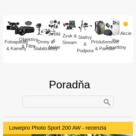
Akcie
Svetlá
Zvuk &
Statívy
Objektívy
Pre
&
Fotoaparáty
Drony &
Príslušenstvo
Stream
&
& Filtre
Smartfóny
Ateliér
& Kamery
Stabilizátory
& Pamäte
Podpora
Poradňa
Lowepro Photo Sport 200 AW - recenzia