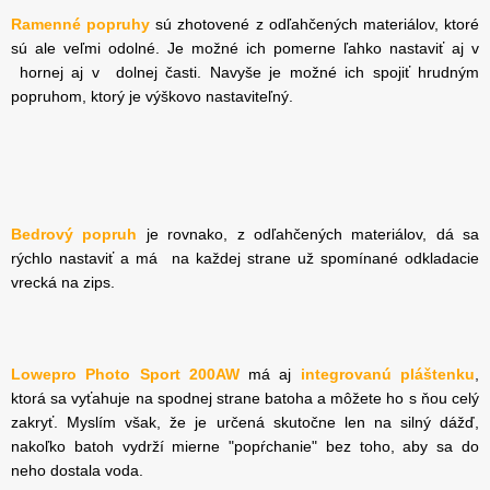
Ramenné popruhy
sú zhotovené z odľahčených materiálov, ktoré
sú ale veľmi odolné. Je možné ich pomerne ľahko nastaviť aj v
hornej aj v dolnej časti. Navyše je možné ich spojiť hrudným
popruhom, ktorý je výškovo nastaviteľný.
Bedrový popruh
je rovnako, z odľahčených materiálov, dá sa
rýchlo nastaviť a má na každej strane už spomínané odkladacie
vrecká na zips.
Lowepro Photo Sport 200AW
má aj
integrovanú pláštenku
,
ktorá sa vyťahuje na spodnej strane batoha a môžete ho s ňou celý
zakryť. Myslím však, že je určená skutočne len na silný dážď,
nakoľko batoh vydrží mierne "popŕchanie"
bez toho, aby sa do
neho dostala voda.