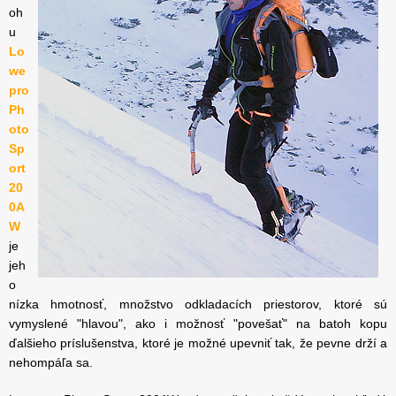
oh
u
Lo
we
pro
Ph
oto
Sp
ort
20
0A
W
je
jeh
o
nízka hmotnosť, množstvo odkladacích priestorov, ktoré sú
vymyslené "hlavou", ako i možnosť "povešať" na batoh kopu
ďalšieho príslušenstva, ktoré je možné upevniť tak, že pevne drží a
nehompáľa sa.