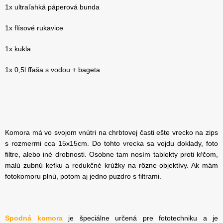
1x ultraľahká páperová bunda
1x flísové rukavice
1x kukla
1x 0,5l fľaša s vodou + bageta
Komora má vo svojom vnútri na chrbtovej časti ešte vrecko na zips
s rozmermi cca 15x15cm. Do tohto vrecka sa vojdu doklady, foto
filtre, alebo iné drobnosti. Osobne tam nosím tablekty proti kŕčom,
malú zubnú kefku a redukčné krúžky na rôzne objektívy. Ak mám
fotokomoru plnú, potom aj jedno puzdro s filtrami.
Spodná komora
je špeciálne určená pre fototechniku a je