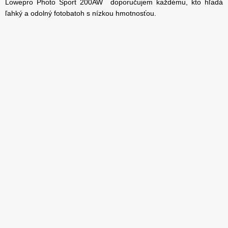
Lowepro Photo Sport 200AW doporučujem každému, kto hľadá
ľahký a odolný fotobatoh s nízkou hmotnosťou.