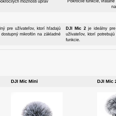
Pokročilé funkcie, vrátan
okročilých možností úprav
na
ný pre užívateľov, ktorí hľadajú
DJI Mic 2
je ideálny pre
 dostupný mikrofón na základné
užívateľov, ktorí potrebuj
funkcie.
DJI Mic Mini
DJI Mic 