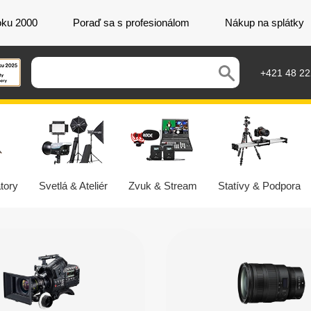
oku 2000
Poraď sa s profesionálom
Nákup na splátky
+421 48 2
tory
Svetlá & Ateliér
Zvuk & Stream
Statívy & Podpora