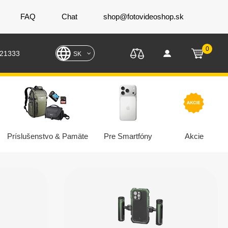
FAQ
Chat
shop@fotovideoshop.sk
0
221333
SK
Príslušenstvo & Pamäte
Pre Smartfóny
Akcie