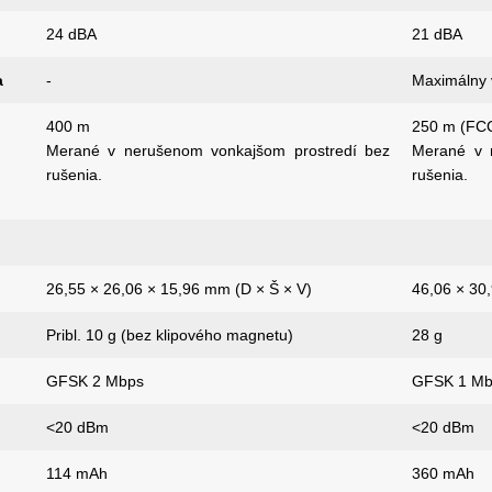
24 dBA
21 dBA
a
-
Maximálny 
400 m
250 m (FCC
Merané v nerušenom vonkajšom prostredí bez
Merané v 
rušenia.
rušenia.
26,55 × 26,06 × 15,96 mm (D × Š × V)
46,06 × 30
Pribl. 10 g (bez klipového magnetu)
28 g
GFSK 2 Mbps
GFSK 1 Mb
<20 dBm
<20 dBm
114 mAh
360 mAh