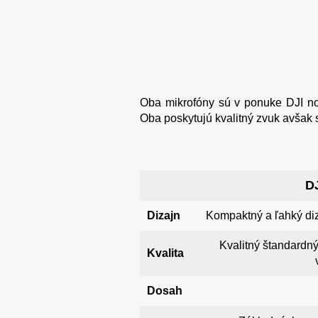
Oba mikrofóny sú v ponuke DJI no
Oba poskytujú kvalitný zvuk avšak sú
DJ
Dizajn
Kompaktný a ľahký diz
Kvalitný štandardn
Kvalita
Dosah