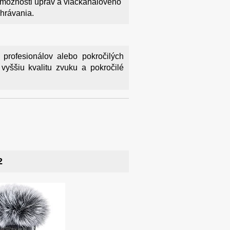
e možnosti úprav a viackanálového
hrávania.
 profesionálov alebo pokročilých
ú vyššiu kvalitu zvuku a pokročilé
2