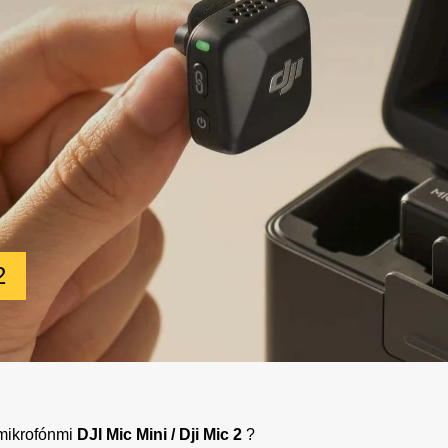
2
 mikrofónmi
DJI Mic Mini / Dji Mic 2
?