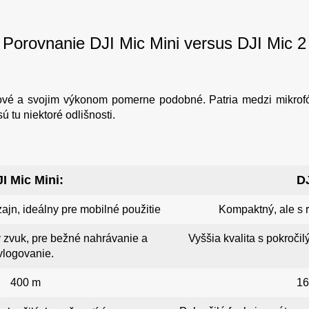
Porovnanie DJI Mic Mini versus DJI Mic 2
vé a svojim výkonom pomerne podobné. Patria medzi mikrofó
 tu niektoré odlišnosti.
I Mic Mini:
DJ
ajn, ideálny pre mobilné použitie
Kompaktný, ale s 
ý zvuk, pre bežné nahrávanie a
Vyššia kvalita s pokroči
vlogovanie.
400 m
16