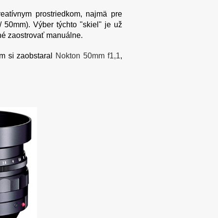
reatívnym prostriedkom, najmä pre
/ 50mm). Výber týchto "skiel" je už
ebné zaostrovať manuálne.
m si zaobstaral
Nokton 50mm f1,1
,