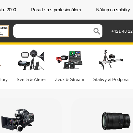
oku 2000
Poraď sa s profesionálom
Nákup na splátky
+421 48 2
tory
Svetlá & Ateliér
Zvuk & Stream
Statívy & Podpora