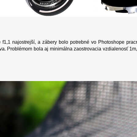
 f1,1 najostrejší, a zábery bolo potrebné vo Photoshope prac
tíva. Problémom bola aj minimálna zaostrovacia vzdialenosť 1