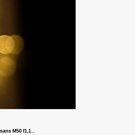
isans M50 f1,1
...