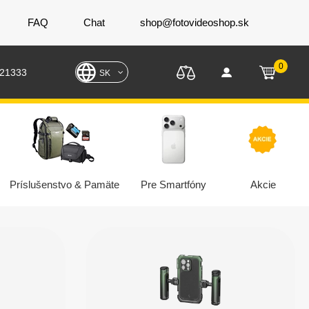
FAQ
Chat
shop@fotovideoshop.sk
0
221333
SK
Príslušenstvo & Pamäte
Pre Smartfóny
Akcie