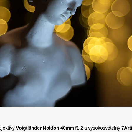
bjektívy
Voigtländer Nokton 40mm f1,2
a vysokosvetelný
7Art