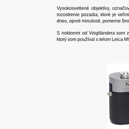
Vysokosvetlené objektívy, označo
rozostrenie pozadia, ktoré je veľm
dnes, oproti minulosti, pomerne šir
S noktonmi od Voigltändera som z
ktorý som používal s telom Leica M