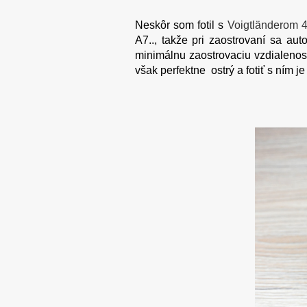
Neskôr som fotil s
Voigtländerom 
A7.., takže pri zaostrovaní sa au
minimálnu zaostrovaciu vzdialenosť
však perfektne ostrý a fotiť s ním j