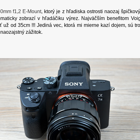
40mm f1,2 E-Mount
, ktorý je z hľadiska ostrosti naozaj špičko
tomaticky zobrazí v hľadáčiku výrez. Najväčším benefitom Vo
 už od 35cm !!! Jediná vec, ktorá mi mierne kazí dojem, sú tro
e naozajstný zážitok.