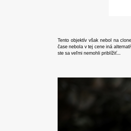
Tento objektív však nebol na clone
čase nebola v tej cene iná alterna
ste sa veľmi nemohli priblížiť...