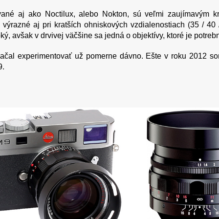
vané aj ako Noctilux, alebo Nokton, sú veľmi zaujímavým k
i výrazné aj pri kratších ohniskových vzdialenostiach (35 / 40 
oký, avšak v drvivej väčšine sa jedná o objektívy, ktoré je potr
ačal experimentovať už pomerne dávno. Ešte v roku 2012 so
9.