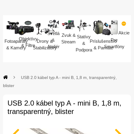
Akcie
Svetlá
Zvuk &
Statívy
Objektívy
Pre
&
Fotoaparáty
Drony &
Príslušenstvo
Stream
&
& Filtre
Smartfóny
Ateliér
& Kamery
Stabilizátory
& Pamäte
Podpora
USB 2.0 kábel typ A - mini B, 1,8 m, transparentný,
blister
USB 2.0 kábel typ A - mini B, 1,8 m,
transparentný, blister