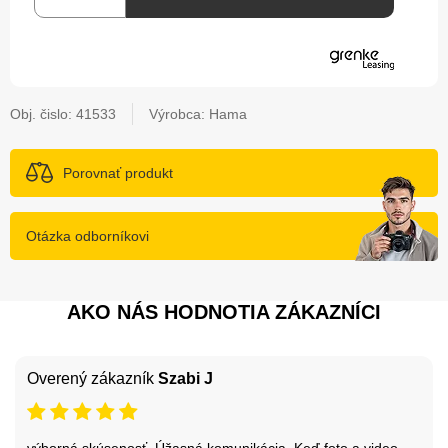
Obj. čislo:
41533
Výrobca: Hama
Porovnať produkt
Otázka odborníkovi
AKO NÁS HODNOTIA ZÁKAZNÍCI
Overený zákazník
Szabi J
výborná skúsenosť. Úžasná komunikácia. Keď foto a video