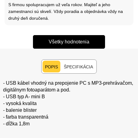
S firmou spolupracujem už veľa rokov. Majiteľ a jeho
zamestnanci sú skvelí. Vždy poradia a objednávka vždy na
druhý deň doručená.
Všetky hodnotenia
POPIS
ŠPECIFIKÁCIA
- USB kábel vhodný na prepojenie PC s MP3-prehrávačom,
digitálnym fotoaparátom a pod.
- USB typ A- mini B
- vysoká kvalita
- balenie blister
- farba transparentná
- dĺžka 1,8m