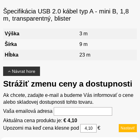
Špecifikácia USB 2.0 kábel typ A - mini B, 1,8
m, transparentný, blister
Výška
3 m
Šírka
9 m
Hĺbka
23 m
Návrat hore
Strážiť zmenu ceny a dostupnosti
Ak chcete, zadajte e-mail a budeme Vás informovať o cene
alebo skladovej dostupnosti tohto tovaru.
Vaša emailová adresa
Aktuálna cena produktu je:
€ 4,10
Upozorni ma keď cena klesne pod
€
Nastaviť