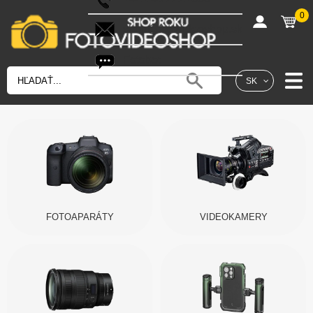
0
shop@fotovideoshop.sk
Fotobot
SK
FOTOAPARÁTY
VIDEOKAMERY