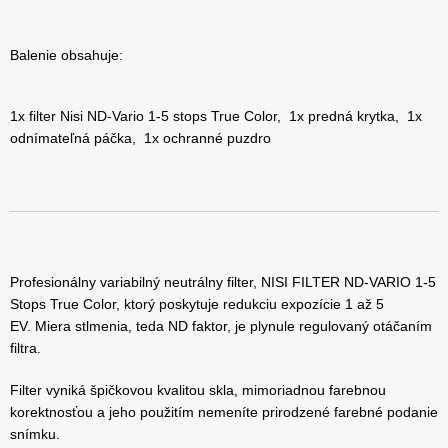
Balenie obsahuje:
1x filter Nisi ND-Vario 1-5 stops True Color, 1x predná krytka, 1x
odnímateľná páčka, 1x ochranné puzdro
Profesionálny variabilný neutrálny filter, NISI FILTER ND-VARIO 1-5
Stops True Color, ktorý poskytuje redukciu expozície 1 až 5
EV. Miera stlmenia, teda ND faktor, je plynule regulovaný otáčaním
filtra.
Filter vyniká špičkovou kvalitou skla, mimoriadnou farebnou
korektnosťou a jeho použitím nemeníte prirodzené farebné podanie
snímku.