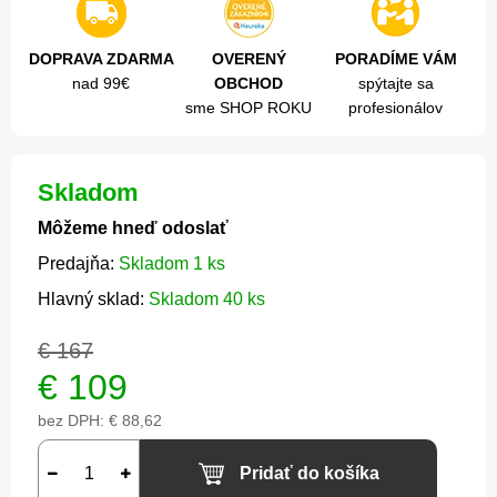
DOPRAVA ZDARMA
OVERENÝ
PORADÍME VÁM
nad 99€
OBCHOD
spýtajte sa
sme SHOP ROKU
profesionálov
Skladom
Môžeme hneď odoslať
Predajňa:
Skladom 1 ks
Hlavný sklad:
Skladom 40 ks
€ 167
€
109
bez DPH:
€ 88,62
Pridať do košíka