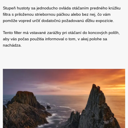
Stupeň hustoty sa jednoducho ovláda otáčaním predného krúžku
filtra s priloženou striebornou páčkou alebo bez nej, čo vám
pomôže vopred určiť dodatočnú požadovanú dĺžku expozície.
Tento filter má vstavané zarážky pri otáčaní do koncových polôh,
aby vás počas použitia informoval o tom, v akej polohe sa
nachádza.