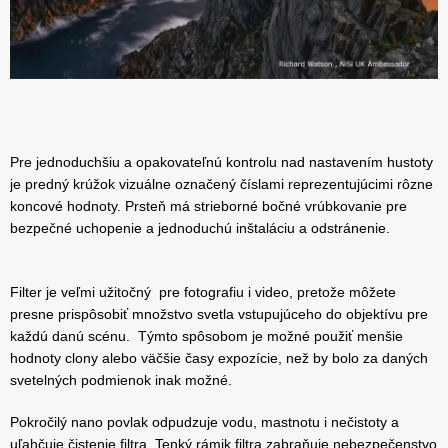
Pre jednoduchšiu a opakovateľnú kontrolu nad nastavením hustoty
je predný krúžok vizuálne označený číslami reprezentujúcimi rôzne
koncové hodnoty. Prsteň má strieborné bočné vrúbkovanie pre
bezpečné uchopenie a jednoduchú inštaláciu a odstránenie.
Filter je veľmi užitočný pre fotografiu i video, pretože môžete
presne prispôsobiť množstvo svetla vstupujúceho do objektívu pre
každú danú scénu. Týmto spôsobom je možné použiť menšie
hodnoty clony alebo väčšie časy expozície, než by bolo za daných
svetelných podmienok inak možné.
Pokročilý nano povlak odpudzuje vodu, mastnotu i nečistoty a
uľahčuje čistenie filtra. Tenký rámik filtra zabraňuje nebezpečenstvo