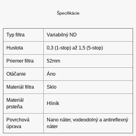
Špecifikácie
Typ filtra
Variabilný ND
Hustota
0,3 (1-stop) až 1,5 (5-stop)
Priemer filtra
52mm
Otáčanie
Áno
Materiál filtra
Sklo
Materiál
Hliník
prsteňa
Povrchová
Nano náter, vodeodolný a antireflexný
úprava
náter