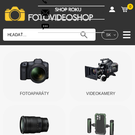
0
shop@fotovideoshop.sk
Fotobot
SK
FOTOAPARÁTY
VIDEOKAMERY