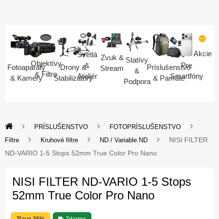
Akcie
Svetlá
Zvuk &
Statívy
Objektívy
Pre
&
Fotoaparáty
Drony &
Príslušenstvo
Stream
&
& Filtre
Smartfóny
Ateliér
& Kamery
Stabilizátory
& Pamäte
Podpora
PRÍSLUŠENSTVO
FOTOPRÍSLUŠENSTVO
NISI FILTER
Filtre
Kruhové filtre
ND / Variable ND
ND-VARIO 1-5 Stops 52mm True Color Pro Nano
NISI FILTER ND-VARIO 1-5 Stops
52mm True Color Pro Nano