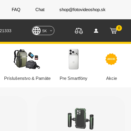
FAQ
Chat
shop@fotovideoshop.sk
0
221333
SK
Príslušenstvo & Pamäte
Pre Smartfóny
Akcie