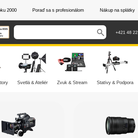
oku 2000
Poraď sa s profesionálom
Nákup na splátky
+421 48 2
tory
Svetlá & Ateliér
Zvuk & Stream
Statívy & Podpora