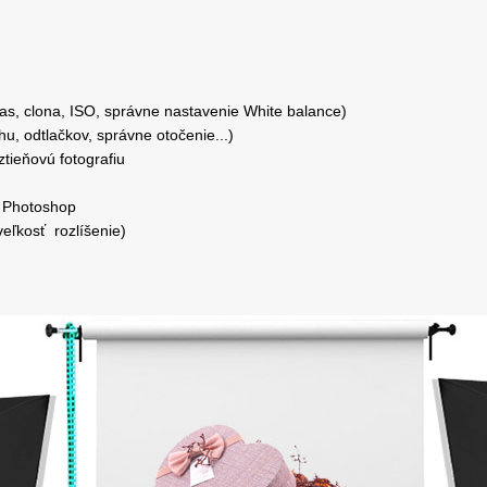
as, clona, ISO, správne nastavenie White balance)
u, odtlačkov, správne otočenie...)
ztieňovú fotografiu
e Photoshop
veľkosť rozlíšenie)