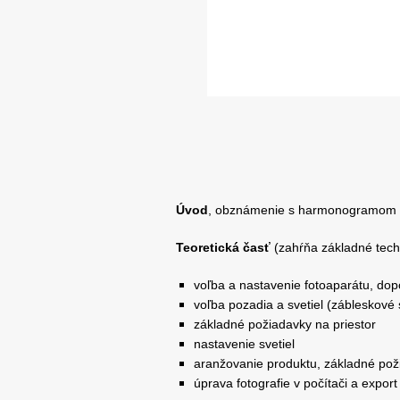
Úvod
, obznámenie s harmonogramom 
Teoretická časť
(zahŕňa základné techn
voľba a nastavenie fotoaparátu, dop
voľba pozadia a svetiel (zábleskové s
základné požiadavky na priestor
nastavenie svetiel
aranžovanie produktu, základné pož
úprava fotografie v počítači a expor