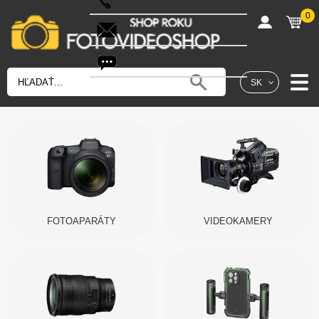
0
shop@fotovideoshop.sk
Fotobot
SK
FOTOAPARÁTY
VIDEOKAMERY