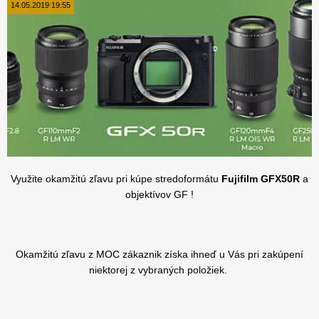
14.05.2019 19:55
Využite okamžitú zľavu pri kúpe stredoformátu
Fujifilm GFX50R
a
objektívov GF !
Okamžitú zľavu z MOC zákaznik získa ihneď u Vás pri zakúpení
niektorej z vybraných položiek.