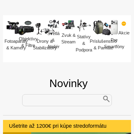
Akcie
Svetlá
Zvuk &
Statívy
Objektívy
Pre
&
Fotoaparáty
Drony &
Príslušenstvo
Stream
&
& Filtre
Smartfóny
Ateliér
& Kamery
Stabilizátory
& Pamäte
Podpora
Novinky
Ušetrite až 1200€ pri kúpe stredoformátu