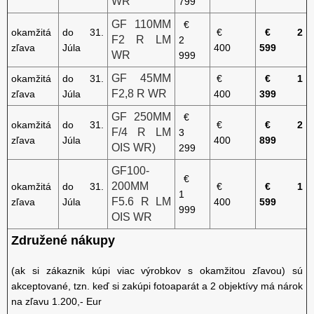
WR
799
GF 110MM
€
okamžitá
do 31.
€
€ 2
F2 R LM
2
zľava
Júla
400
599
WR
999
GF 45MM
okamžitá
do 31.
€
€ 1
F2,8 R WR
zľava
Júla
400
399
GF 250MM
€
okamžitá
do 31.
€
€ 2
F/4 R LM
3
zľava
Júla
400
899
OIS WR)
299
GF100-
€
200MM
okamžitá
do 31.
€
€ 1
1
F5.6 R LM
zľava
Júla
400
599
999
OIS WR
Združené nákupy
(ak si zákaznik kúpi viac výrobkov s okamžitou zľavou) sú
akceptované, tzn. keď si zakúpi fotoaparát a 2 objektívy má nárok
na zľavu 1.200,- Eur