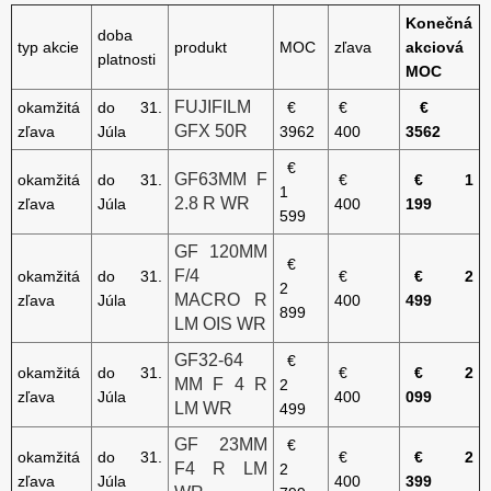
Konečná
doba
typ akcie
produkt
MOC
zľava
akciová
platnosti
MOC
FUJIFILM
okamžitá
do 31.
€
€
€
GFX 50R
zľava
Júla
3962
400
3562
€
GF63MM F
okamžitá
do 31.
€
€ 1
1
2.8 R WR
zľava
Júla
400
199
599
GF 120MM
€
F/4
okamžitá
do 31.
€
€ 2
2
MACRO R
zľava
Júla
400
499
899
LM OIS WR
GF32-64
€
okamžitá
do 31.
€
€ 2
MM F 4 R
2
zľava
Júla
400
099
LM WR
499
GF 23MM
€
okamžitá
do 31.
€
€ 2
F4 R LM
2
zľava
Júla
400
399