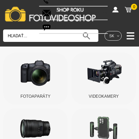
0
shop@fotovideoshop.sk
Fotobot
SK
FOTOAPARÁTY
VIDEOKAMERY