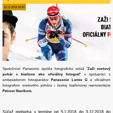
12.11.2018 16:50
Spoločnosť Panasonic spúšťa fotografickú súťaž "
Zaži svetový
pohár v biatlone ako oficiálny fotograf
" v spolupráci s
ambasádorom fotoaparátov
Panasonic Lumix G
a oficiálnym
fotografom svetového pohára i českej biatlonovej reprezentácie
Petrom Slavíkom.
Súťaž prebieha v termíne od 5.1.2018 do 3.12.2018 do