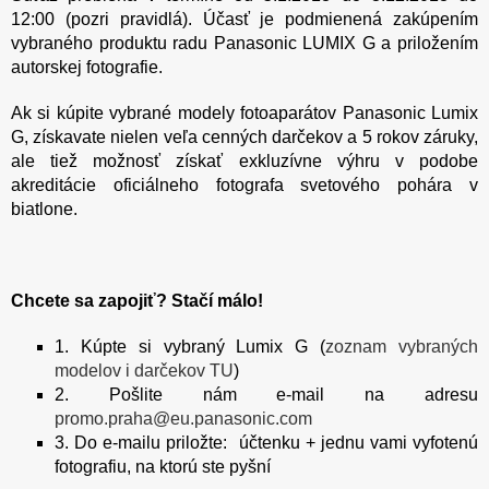
12:00 (pozri pravidlá). Účasť je podmienená zakúpením
vybraného produktu radu Panasonic LUMIX G a priložením
autorskej fotografie.
Ak si kúpite vybrané modely fotoaparátov Panasonic Lumix
G, získavate nielen veľa cenných darčekov a 5 rokov záruky,
ale tiež možnosť získať exkluzívne výhru v podobe
akreditácie oficiálneho fotografa svetového pohára v
biatlone.
Chcete sa zapojiť? Stačí málo!
1. Kúpte si vybraný Lumix G (
zoznam vybraných
modelov i darčekov TU
)
2. Pošlite nám e-mail na adresu
promo.praha@eu.panasonic.com
3. Do e-mailu priložte: účtenku + jednu vami vyfotenú
fotografiu, na ktorú ste pyšní