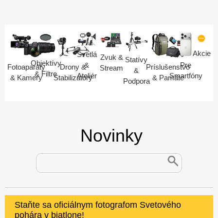
Akcie
Svetlá
Zvuk &
Statívy
Objektívy
Pre
&
Fotoaparáty
Drony &
Príslušenstvo
Stream
&
& Filtre
Smartfóny
Ateliér
& Kamery
Stabilizátory
& Pamäte
Podpora
Novinky
Staňte sa oficiálnym fotografom Svetového
pohára v biatlone!