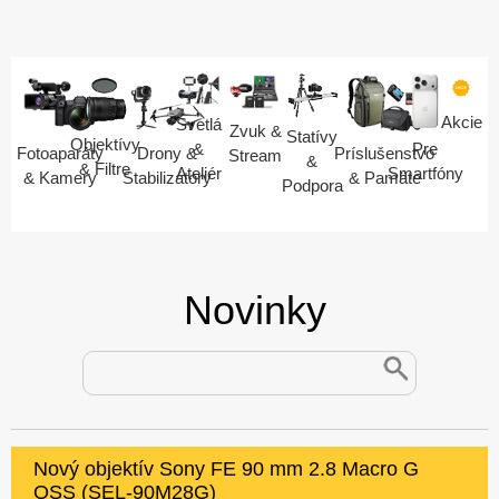
Akcie
Svetlá
Zvuk &
Statívy
Objektívy
Pre
&
Fotoaparáty
Drony &
Príslušenstvo
Stream
&
& Filtre
Smartfóny
Ateliér
& Kamery
Stabilizátory
& Pamäte
Podpora
Novinky
Nový objektív Sony FE 90 mm 2.8 Macro G
OSS (SEL-90M28G)