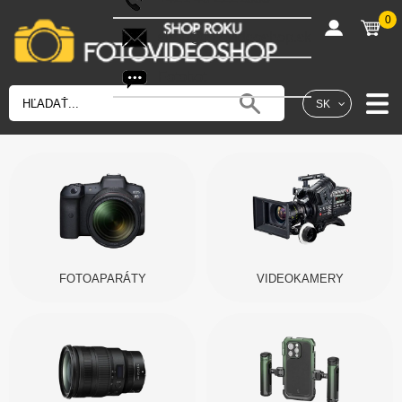
0
shop@fotovideoshop.sk
Fotobot
SK
FOTOAPARÁTY
VIDEOKAMERY