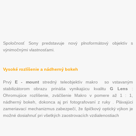
Spoločnosť Sony predstavuje nový plnoformátový objektív s
výnimočnými vlastnosťami.
Vysoké rozlíšenie a nádherný bokeh
Prvý
E - mount
stredný teleobjektív makro so vstavaným
stabilizátorom obrazu prináša vynikajúcu kvalitu
G Lens
:
Ohromujúce rozlíšenie, zväčšenie Makro v pomere až 1 : 1,
nádherný bokeh, dokonca aj pri fotografovaní z ruky . Plávajúci
zameriavací mechanizmus zabezpečí, že špičkový optický výkon je
možné dosiahnuť pri všetkých zaostrovacích vzdialenostiach