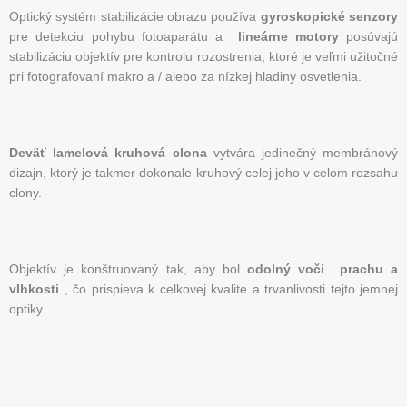
Optický systém stabilizácie obrazu používa
gyroskopické senzory
pre detekciu pohybu fotoaparátu a
lineárne motory
posúvajú
stabilizáciu objektív pre kontrolu rozostrenia, ktoré je veľmi užitočné
pri fotografovaní makro a / alebo za nízkej hladiny osvetlenia.
Deväť lamelová kruhová clona
vytvára jedinečný membránový
dizajn, ktorý je takmer dokonale kruhový celej jeho v celom rozsahu
clony.
Objektív je konštruovaný tak, aby bol
odolný voči
prachu a
vlhkosti
, čo
prispieva k celkovej kvalite a trvanlivosti tejto jemnej
optiky.