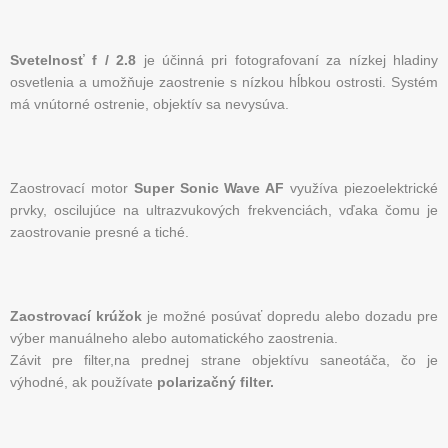
Svetelnosť f / 2.8
je účinná pri fotografovaní za nízkej hladiny
osvetlenia a umožňuje zaostrenie s nízkou hĺbkou ostrosti. Systém
má vnútorné ostrenie, objektív sa nevysúva.
Zaostrovací motor
Super Sonic Wave AF
využíva piezoelektrické
prvky, oscilujúce na ultrazvukových frekvenciách, vďaka čomu je
zaostrovanie presné a tiché.
Zaostrovací krúžok
je možné posúvať dopredu alebo dozadu pre
výber manuálneho alebo automatického zaostrenia.
Závit pre filter,na prednej strane objektívu saneotáča, čo je
výhodné, ak používate
polarizačný filter.