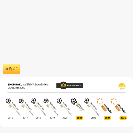
« Späť