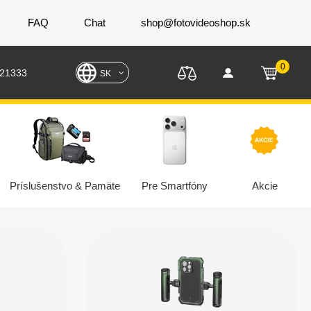
FAQ
Chat
shop@fotovideoshop.sk
0
221333
SK
Príslušenstvo & Pamäte
Pre Smartfóny
Akcie