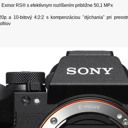
Exmor RS® s efektívnym rozlíšením približne 50,1 MPx
p a 10-bitový 4:2:2 s kompenzáciou "dýchania" pri preost
ofilov