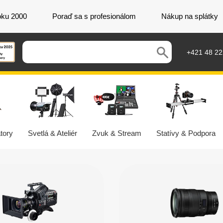
oku 2000
Poraď sa s profesionálom
Nákup na splátky
+421 48 2
tory
Svetlá & Ateliér
Zvuk & Stream
Statívy & Podpora