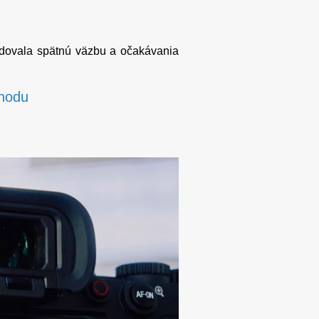
ledovala spätnú väzbu a očakávania
chodu