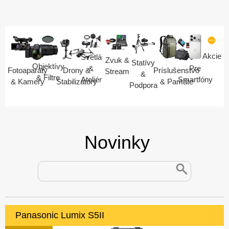
Akcie
Svetlá
Zvuk &
Statívy
Objektívy
Pre
&
Fotoaparáty
Drony &
Príslušenstvo
Stream
&
& Filtre
Smartfóny
Ateliér
& Kamery
Stabilizátory
& Pamäte
Podpora
Novinky
Panasonic Lumix S5II