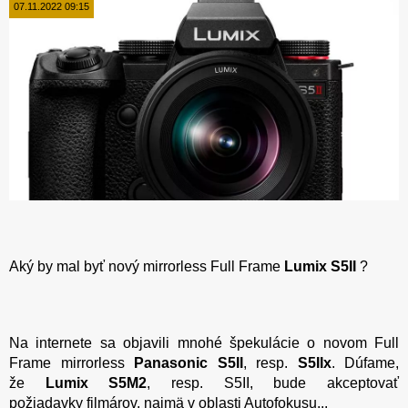
07.11.2022 09:15
Aký by mal byť nový mirrorless Full Frame
Lumix S5II
?
Na internete sa objavili mnohé špekulácie o novom Full
Frame mirrorless
Panasonic S5II
, resp.
S5IIx
. Dúfame,
že
Lumix S5M2
, resp. S5II, bude akceptovať
požiadavky filmárov, najmä v oblasti Autofokusu...