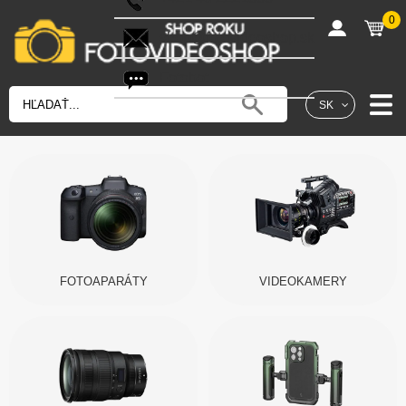
0
shop@fotovideoshop.sk
Fotobot
SK
FOTOAPARÁTY
VIDEOKAMERY