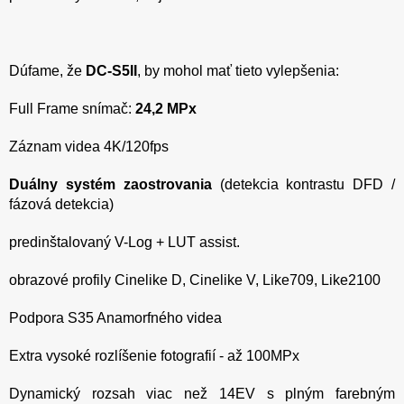
Dúfame, že
DC-S5II
, by mohol mať tieto vylepšenia:
Full Frame snímač:
24,2 MPx
Záznam videa 4K/120fps
Duálny systém zaostrovania
(detekcia kontrastu DFD /
fázová detekcia)
predinštalovaný V-Log + LUT assist.
obrazové profily Cinelike D, Cinelike V, Like709, Like2100
Podpora S35 Anamorfného videa
Extra vysoké rozlíšenie fotografií - až 100MPx
Dynamický rozsah viac než 14EV s plným farebným