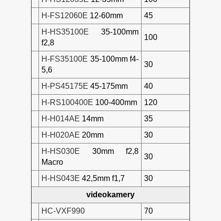
H-FS12060E
12-60mm
45
H-HS35100E
35-100mm
100
f2,8
H-FS35100E
35-100mm f4-
30
5,6
H-PS45175E
45-175mm
40
H-RS100400E
100-400mm
120
H-H014AE
14mm
35
H-H020AE
20mm
30
H-HS030E
30mm f2,8
30
Macro
H-HS043E
42,5mm f1,7
30
videokamery
HC-VXF990
70