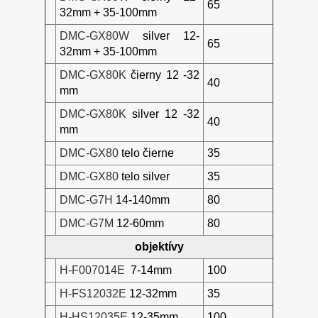
65
32mm + 35-100mm
DMC-GX80W
silver 12-
65
32mm + 35-100mm
DMC-GX80K
čierny 12 -32
40
mm
DMC-GX80K
silver 12 -32
40
mm
DMC-GX80
telo čierne
35
DMC-GX80
telo silver
35
DMC-G7H
14-140mm
80
DMC-G7M
12-60mm
80
objektívy
H-F007014E
7-14mm
100
H-FS12032E
12-32mm
35
H-HS12035E
12-35mm
100