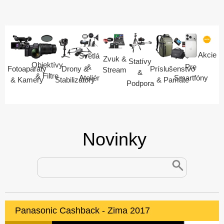
Akcie
Svetlá
Zvuk &
Statívy
Objektívy
Pre
&
Fotoaparáty
Drony &
Príslušenstvo
Stream
&
& Filtre
Smartfóny
Ateliér
& Kamery
Stabilizátory
& Pamäte
Podpora
Novinky
Panasonic Cashback - Zima 2017