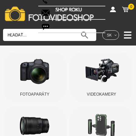
0
shop@fotovideoshop.sk
Fotobot
SK
FOTOAPARÁTY
VIDEOKAMERY