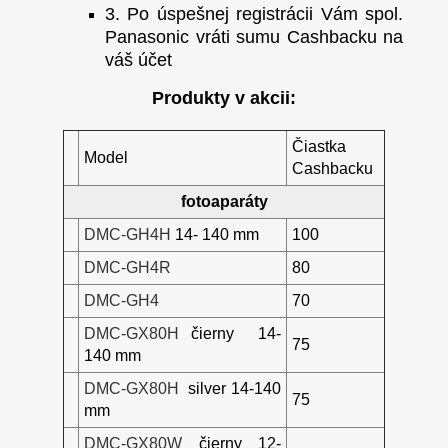
3. Po úspešnej registrácii Vám spol.
Panasonic vráti sumu Cashbacku na
váš účet
Produkty v akcii:
Čiastka
Model
Cashbacku
fotoaparáty
DMC-GH4H
14- 140 mm
100
DMC-GH4R
80
DMC-GH4
70
DMC-GX80H
čierny 14-
75
140 mm
DMC-GX80H
silver 14-140
75
mm
DMC-GX80W
čierny 12-