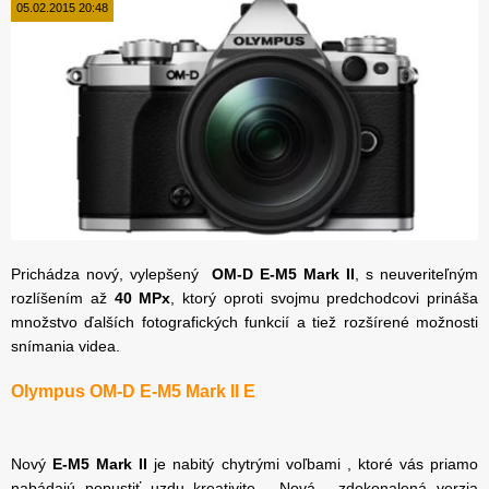
05.02.2015 20:48
Prichádza nový, vylepšený
OM-D E-M5 Mark II
, s neuveriteľným
rozlíšením
až
40 MPx
, ktorý oproti svojmu predchodcovi prináša
množstvo ďalších fotografických funkcií a tiež rozšírené možnosti
snímania videa.
Olympus OM-D E-M5 Mark II E
Nový
E-M5 Mark II
je nabitý chytrými voľbami , ktoré vás priamo
nabádajú popustiť uzdu kreativite . Nová , zdokonalená verzia