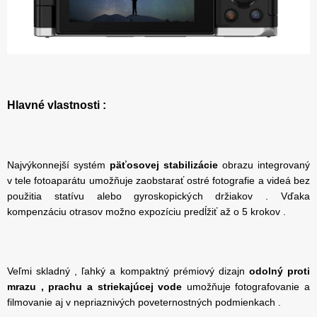
Hlavné vlastnosti :
Najvýkonnejší systém
päťosovej stabilizácie
obrazu integrovaný
v tele fotoaparátu umožňuje zaobstarať ostré fotografie a videá bez
použitia statívu alebo gyroskopických držiakov . Vďaka
kompenzáciu otrasov možno expozíciu predĺžiť až o 5 krokov .
Veľmi skladný , ľahký a kompaktný prémiový dizajn
odolný proti
mrazu , prachu a striekajúcej vode
umožňuje fotografovanie a
filmovanie aj v nepriaznivých poveternostných podmienkach .