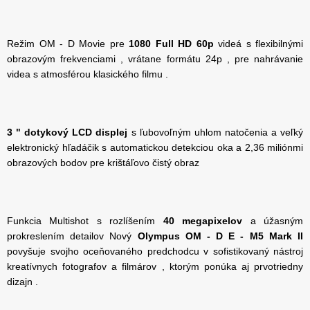
Režim OM - D Movie pre
1080 Full HD 60p
videá s flexibilnými
obrazovým frekvenciami , vrátane formátu 24p , pre nahrávanie
videa s atmosférou klasického filmu .
3 " dotykový LCD displej
s ľubovoľným uhlom natočenia a veľký
elektronický hľadáčik s automatickou detekciou oka a 2,36 miliónmi
obrazových bodov pre krištáľovo čistý obraz
Funkcia Multishot s rozlíšením
40 megapixelov
a úžasným
prokreslením detailov Nový
Olympus OM - D E - M5 Mark II
povyšuje svojho oceňovaného predchodcu v sofistikovaný nástroj
kreatívnych fotografov a filmárov , ktorým ponúka aj prvotriedny
dizajn .