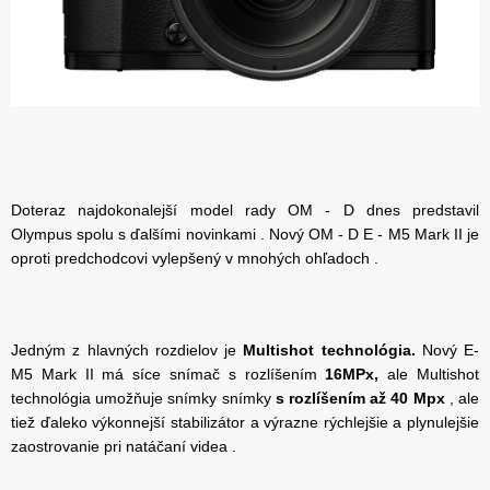
Doteraz najdokonalejší model rady OM - D dnes predstavil
Olympus spolu s ďalšími novinkami . Nový OM - D E - M5 Mark II je
oproti predchodcovi vylepšený v mnohých ohľadoch .
Jedným z hlavných rozdielov je
Multishot technológia.
Nový E-
M5 Mark II má síce snímač s rozlíšením
16MPx,
ale Multishot
technológia umožňuje snímky snímky
s rozlíšením až 40 Mpx
, ale
tiež ďaleko výkonnejší stabilizátor a výrazne rýchlejšie a plynulejšie
zaostrovanie pri natáčaní videa .