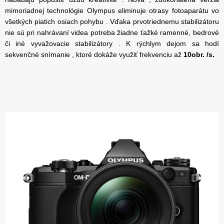
mimoriadnej technológie Olympus eliminuje otrasy fotoaparátu vo
všetkých piatich osiach pohybu . Vďaka prvotriednemu stabilizátoru
nie sú pri nahrávaní videa potreba žiadne ťažké ramenné, bedrové
či iné vyvažovacie stabilizátory . K rýchlym dejom sa hodí
sekvenčné snímanie , ktoré dokáže využiť frekvenciu až
10obr. /s.