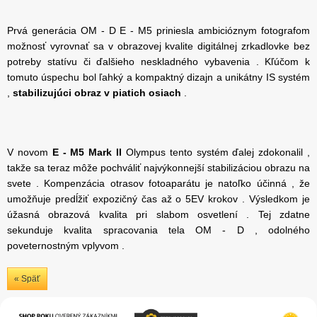
Prvá generácia OM - D E - M5 priniesla ambicióznym fotografom
možnosť vyrovnať sa v obrazovej kvalite digitálnej zrkadlovke bez
potreby statívu či ďalšieho neskladného vybavenia . Kľúčom k
tomuto úspechu bol ľahký a kompaktný dizajn a unikátny IS systém
,
stabilizujúci obraz v piatich osiach
.
V novom
E - M5 Mark II
Olympus tento systém ďalej zdokonalil ,
takže sa teraz môže pochváliť najvýkonnejší stabilizáciou obrazu na
svete . Kompenzácia otrasov fotoaparátu je natoľko účinná , že
umožňuje predĺžiť expozičný čas až o 5EV krokov . Výsledkom je
úžasná obrazová kvalita pri slabom osvetlení . Tej zdatne
sekunduje kvalita spracovania tela OM - D , odolného
poveternostným vplyvom .
« Späť