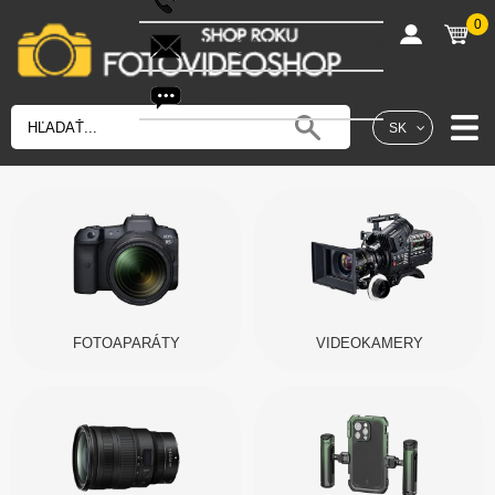
0
shop@fotovideoshop.sk
Fotobot
SK
FOTOAPARÁTY
VIDEOKAMERY