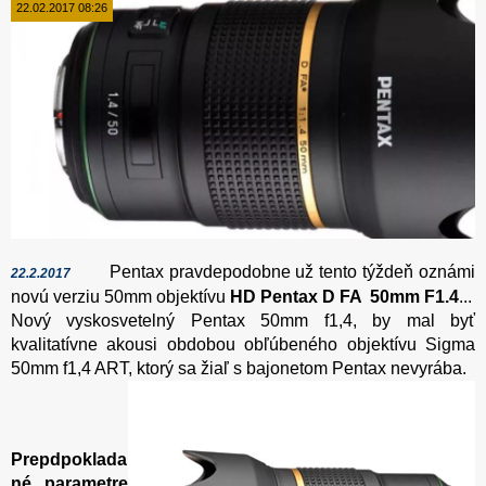
22.02.2017 08:26
Pentax pravdepodobne už tento týždeň oznámi
22.2.2017
novú verziu 50mm objektívu
HD Pentax D FA 50mm F1.4
...
Nový vyskosvetelný Pentax 50mm f1,4, by mal byť
kvalitatívne akousi obdobou obľúbeného objektívu Sigma
50mm f1,4 ART, ktorý sa žiaľ s bajonetom Pentax nevyrába.
Prepdpoklada
né parametre