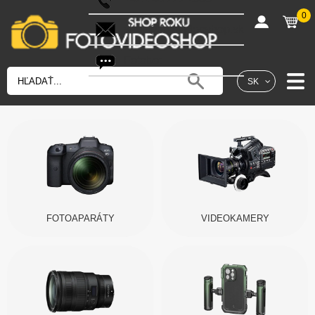
0
shop@fotovideoshop.sk
Fotobot
SK
FOTOAPARÁTY
VIDEOKAMERY