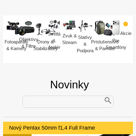
Akcie
Svetlá
Zvuk &
Statívy
Objektívy
Pre
&
Fotoaparáty
Drony &
Príslušenstvo
Stream
&
& Filtre
Smartfóny
Ateliér
& Kamery
Stabilizátory
& Pamäte
Podpora
Novinky
Nový Pentax 50mm f1,4 Full Frame