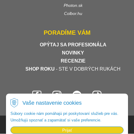
Photon.sk
Colbor.hu
PORADÍME VÁM
OPÝTAJ SA PROFESIONÁLA
NOVINKY
RECENZIE
SHOP ROKU
- STE V DOBRÝCH RUKÁCH
Vaše nastavenie cookies
Súbory cookie nám pomáhajú pri poskytovaní služieb pre vás.
Umožňujú spoznať a zapamätať si vaše preferencie.
© 2026 Foto-video-shop •
tvorba eshopu cez UNIobchod
,
webhosting
spoločnosti
WEBYGROUP
Prijať