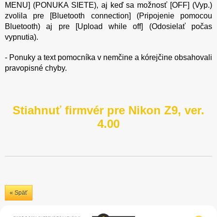
MENU] (PONUKA SIETE), aj keď sa možnosť [OFF] (Vyp.)
zvolila pre [Bluetooth connection] (Pripojenie pomocou
Bluetooth) aj pre [Upload while off] (Odosielať počas
vypnutia).
- Ponuky a text pomocníka v nemčine a kórejčine obsahovali
pravopisné chyby.
Stiahnuť firmvér pre Nikon Z9, ver.
4.00
« Späť