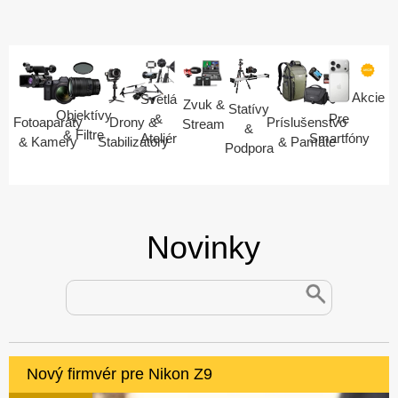
Akcie
Svetlá
Zvuk &
Statívy
Objektívy
Pre
&
Fotoaparáty
Drony &
Príslušenstvo
Stream
&
& Filtre
Smartfóny
Ateliér
& Kamery
Stabilizátory
& Pamäte
Podpora
Novinky
Nový firmvér pre Nikon Z9