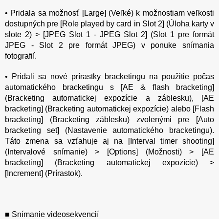
• Pridala sa možnosť [Large] (Veľké) k možnostiam veľkosti
dostupných pre [Role played by card in Slot 2] (Úloha karty v
slote 2) > [JPEG Slot 1 - JPEG Slot 2] (Slot 1 pre formát
JPEG - Slot 2 pre formát JPEG) v ponuke snímania
fotografií.
• Pridali sa nové prírastky bracketingu na použitie počas
automatického bracketingu s [AE & flash bracketing]
(Bracketing automatickej expozície a záblesku), [AE
bracketing] (Bracketing automatickej expozície) alebo [Flash
bracketing] (Bracketing záblesku) zvolenými pre [Auto
bracketing set] (Nastavenie automatického bracketingu).
Táto zmena sa vzťahuje aj na [Interval timer shooting]
(Intervalové snímanie) > [Options] (Možnosti) > [AE
bracketing] (Bracketing automatickej expozície) >
[Increment] (Prírastok).
■ Snímanie videosekvencií