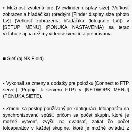
• Možnosť zvolená pre [Viewfinder display size] (Veľkosť
zobrazenia hľadáčika) (predtým [Finder display size (photo
Lv)] (Veľkosť zobrazenia hľadáčika (fotografie Lv))) v
[SETUP MENU] (PONUKA NASTAVENIA) sa teraz
vzťahuje aj na režimy videosekvencie a prehrávania.
■ Sieť (aj NX Field)
• Vykonali sa zmeny a dodatky pre položku [Connect to FTP
server] (Pripojiť k serveru FTP) v [NETWORK MENU]
(PONUKA SIETE).
• Zmenil sa postup používaný pri konfigurácii fotoaparátu na
synchronizovanú spúšť, pričom sa počet skupín, ktoré je
možné vytvoriť, zvýšil na dvadsať, zatiaľ čo počet
fotoaparátov v každej skupine, ktoré je možné ovládať z