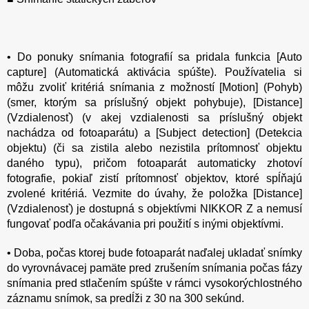
• Do ponuky snímania fotografií sa pridala funkcia [Auto
capture] (Automatická aktivácia spúšte). Používatelia si
môžu zvoliť kritériá snímania z možností [Motion] (Pohyb)
(smer, ktorým sa príslušný objekt pohybuje), [Distance]
(Vzdialenosť) (v akej vzdialenosti sa príslušný objekt
nachádza od fotoaparátu) a [Subject detection] (Detekcia
objektu) (či sa zistila alebo nezistila prítomnosť objektu
daného typu), pričom fotoaparát automaticky zhotoví
fotografie, pokiaľ zistí prítomnosť objektov, ktoré spĺňajú
zvolené kritériá. Vezmite do úvahy, že položka [Distance]
(Vzdialenosť) je dostupná s objektívmi NIKKOR Z a nemusí
fungovať podľa očakávania pri použití s inými objektívmi.
• Doba, počas ktorej bude fotoaparát naďalej ukladať snímky
do vyrovnávacej pamäte pred zrušením snímania počas fázy
snímania pred stlačením spúšte v rámci vysokorýchlostného
záznamu snímok, sa predĺži z 30 na 300 sekúnd.