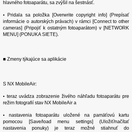
hlavného fotoaparátu, sa zvýšil na šestnásť.
• Pridala sa položka [Overwrite copyright info] (Prepísať
informácie o autorských právach) v rámci [Connect to other
cameras] (Pripojiť k ostatným fotoaparátom) v [NETWORK
MENU] (PONUKA SIETE).
■ Zmeny týkajúce sa aplikácie
S NX MobileAir:
• teraz uvádza zobrazenie živého náhľadu fotoaparátu pre
režim fotografií stav NX MobileAir a
• nastavenia fotoaparátu uložené na pamäťovú kartu
pomocou [Save/load menu settings] (Uložiť/načítať
nastavenia ponuky) je teraz možné stiahnuť do