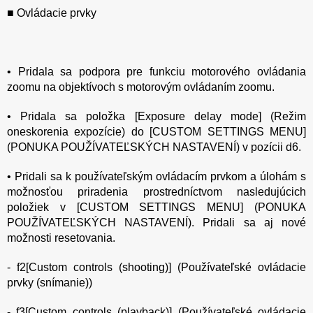
■ Ovládacie prvky
• Pridala sa podpora pre funkciu motorového ovládania
zoomu na objektívoch s motorovým ovládaním zoomu.
• Pridala sa položka [Exposure delay mode] (Režim
oneskorenia expozície) do [CUSTOM SETTINGS MENU]
(PONUKA POUŽÍVATEĽSKÝCH NASTAVENÍ) v pozícii d6.
• Pridali sa k používateľským ovládacím prvkom a úlohám s
možnosťou priradenia prostredníctvom nasledujúcich
položiek v [CUSTOM SETTINGS MENU] (PONUKA
POUŽÍVATEĽSKÝCH NASTAVENÍ). Pridali sa aj nové
možnosti resetovania.
- f2[Custom controls (shooting)] (Používateľské ovládacie
prvky (snímanie))
- f3[Custom controls (playback)] (Používateľské ovládacie