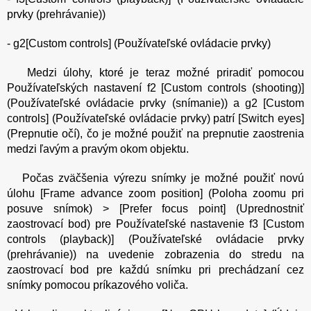
prvky (prehrávanie))
- g2[Custom controls] (Používateľské ovládacie prvky)
Medzi úlohy, ktoré je teraz možné priradiť pomocou
Používateľských nastavení f2 [Custom controls (shooting)]
(Používateľské ovládacie prvky (snímanie)) a g2 [Custom
controls] (Používateľské ovládacie prvky) patrí [Switch eyes]
(Prepnutie očí), čo je možné použiť na prepnutie zaostrenia
medzi ľavým a pravým okom objektu.
Počas zväčšenia výrezu snímky je možné použiť novú
úlohu [Frame advance zoom position] (Poloha zoomu pri
posuve snímok) > [Prefer focus point] (Uprednostniť
zaostrovací bod) pre Používateľské nastavenie f3 [Custom
controls (playback)] (Používateľské ovládacie prvky
(prehrávanie)) na uvedenie zobrazenia do stredu na
zaostrovací bod pre každú snímku pri prechádzaní cez
snímky pomocou príkazového voliča.