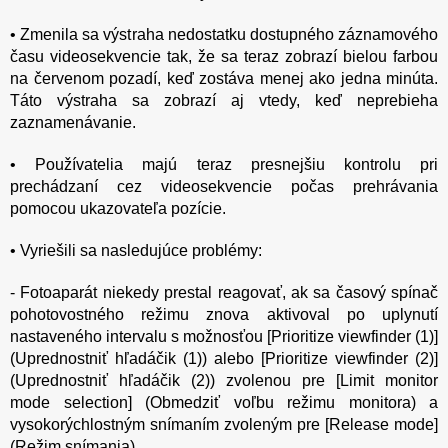
• Zmenila sa výstraha nedostatku dostupného záznamového
času videosekvencie tak, že sa teraz zobrazí bielou farbou
na červenom pozadí, keď zostáva menej ako jedna minúta.
Táto výstraha sa zobrazí aj vtedy, keď neprebieha
zaznamenávanie.
• Používatelia majú teraz presnejšiu kontrolu pri
prechádzaní cez videosekvencie počas prehrávania
pomocou ukazovateľa pozície.
• Vyriešili sa nasledujúce problémy:
- Fotoaparát niekedy prestal reagovať, ak sa časový spínač
pohotovostného režimu znova aktivoval po uplynutí
nastaveného intervalu s možnosťou [Prioritize viewfinder (1)]
(Uprednostniť hľadáčik (1)) alebo [Prioritize viewfinder (2)]
(Uprednostniť hľadáčik (2)) zvolenou pre [Limit monitor
mode selection] (Obmedziť voľbu režimu monitora) a
vysokorýchlostným snímaním zvoleným pre [Release mode]
(Režim snímania).