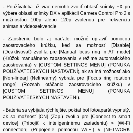
- Používatelia už viac nemohli zvoliť oblasť snímky FX po
výbere oblasti snímky DX v aplikácii Camera Control Pro 2 s
možnosťou 100p alebo 120p zvolenou pre frekvenciu
snímania videosekvencie.
- Zaostrenie bolo aj naďalej možné upraviť pomocou
zaostrovacieho krúžku, keď sa možnosť [Disable]
(Deaktivovať) zvolila pre [Manual focus ring in AF mode]
(Krúžok manuálneho zaostrovania v režime automatického
zaostrovania) v [CUSTOM SETTINGS MENU] (PONUKA
POUŽÍVATEĽSKÝCH NASTAVENÍ), ak sa iná možnosť ako
[Non-linear] (Nelineárny) vybrala pre [Focus ring rotation
range] (Rozsah otáčania zaostrovacieho krúžku) v
[CUSTOM SETTINGS MENU] (PONUKA
POUŽÍVATEĽSKÝCH NASTAVENÍ).
- Batéria sa vybíjala rýchlejšie, pokiaľ bol fotoaparát vypnutý,
ak sa možnosť [ON] (Zap.) zvolila pre [Connect to smart
device] (Pripojiť k inteligentnému zariadeniu) > [Wi-Fi
connection] (Pripojenie pomocou Wi-Fi) v [NETWORK