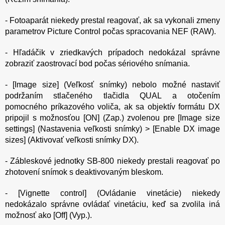
- Fotoaparát niekedy prestal reagovať, ak sa vykonali zmeny
parametrov Picture Control počas spracovania NEF (RAW).
- Hľadáčik v zriedkavých prípadoch nedokázal správne
zobraziť zaostrovací bod počas sériového snímania.
- [Image size] (Veľkosť snímky) nebolo možné nastaviť
podržaním stlačeného tlačidla QUAL a otočením
pomocného príkazového voliča, ak sa objektív formátu DX
pripojil s možnosťou [ON] (Zap.) zvolenou pre [Image size
settings] (Nastavenia veľkosti snímky) > [Enable DX image
sizes] (Aktivovať veľkosti snímky DX).
- Zábleskové jednotky SB-800 niekedy prestali reagovať po
zhotovení snímok s deaktivovaným bleskom.
- [Vignette control] (Ovládanie vinetácie) niekedy
nedokázalo správne ovládať vinetáciu, keď sa zvolila iná
možnosť ako [Off] (Vyp.).