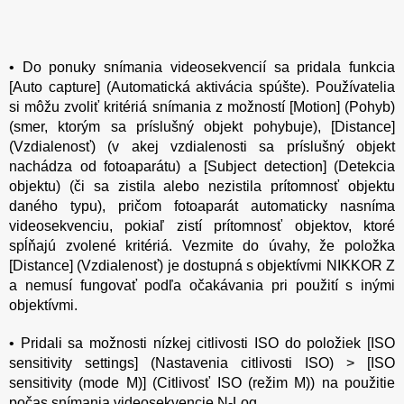
• Do ponuky snímania videosekvencií sa pridala funkcia
[Auto capture] (Automatická aktivácia spúšte). Používatelia
si môžu zvoliť kritériá snímania z možností [Motion] (Pohyb)
(smer, ktorým sa príslušný objekt pohybuje), [Distance]
(Vzdialenosť) (v akej vzdialenosti sa príslušný objekt
nachádza od fotoaparátu) a [Subject detection] (Detekcia
objektu) (či sa zistila alebo nezistila prítomnosť objektu
daného typu), pričom fotoaparát automaticky nasníma
videosekvenciu, pokiaľ zistí prítomnosť objektov, ktoré
spĺňajú zvolené kritériá. Vezmite do úvahy, že položka
[Distance] (Vzdialenosť) je dostupná s objektívmi NIKKOR Z
a nemusí fungovať podľa očakávania pri použití s inými
objektívmi.
• Pridali sa možnosti nízkej citlivosti ISO do položiek [ISO
sensitivity settings] (Nastavenia citlivosti ISO) > [ISO
sensitivity (mode M)] (Citlivosť ISO (režim M)) na použitie
počas snímania videosekvencie N-Log.