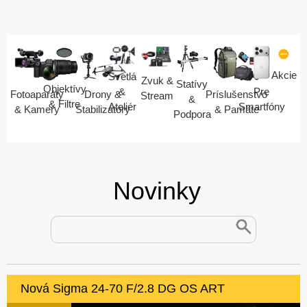
Akcie
Svetlá
Zvuk &
Statívy
Objektívy
Pre
&
Fotoaparáty
Drony &
Príslušenstvo
Stream
&
& Filtre
Smartfóny
Ateliér
& Kamery
Stabilizátory
& Pamäte
Podpora
Novinky
Nová Sigma 24-70 F/2.8 DG OS ART