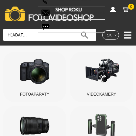
0
shop@fotovideoshop.sk
Fotobot
SK
FOTOAPARÁTY
VIDEOKAMERY