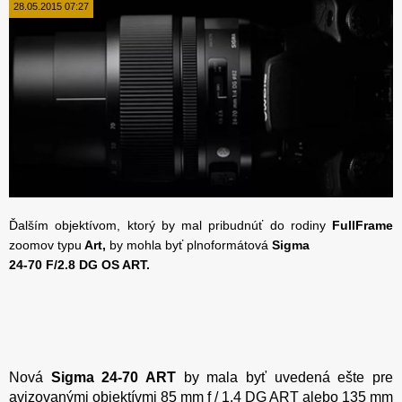
28.05.2015 07:27
Ďalším objektívom, ktorý by mal pribudnúť do rodiny
FullFrame
zoomov typu
Art,
by mohla byť plnoformátová
Sigma
24-70 F/2.8 DG OS ART.
Nová
Sigma 24-70 ART
by mala byť uvedená ešte pre
avizovanými objektívmi 85 mm f / 1.4 DG ART alebo 135 mm