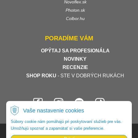
Novoflex.sk
Photon.sk
Colbor.hu
PORADÍME VÁM
OPÝTAJ SA PROFESIONÁLA
NOVINKY
RECENZIE
SHOP ROKU
- STE V DOBRÝCH RUKÁCH
Vaše nastavenie cookies
Súbory cookie nám pomáhajú pri poskytovaní služieb pre vás.
Umožňujú spoznať a zapamätať si vaše preferencie.
© 2026 Foto-video-shop •
tvorba eshopu cez UNIobchod
,
webhosting
spoločnosti
WEBYGROUP