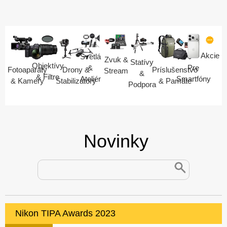
Akcie
Svetlá
Zvuk &
Statívy
Objektívy
Pre
&
Fotoaparáty
Drony &
Príslušenstvo
Stream
&
& Filtre
Smartfóny
Ateliér
& Kamery
Stabilizátory
& Pamäte
Podpora
Novinky
Nikon TIPA Awards 2023