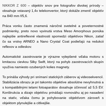
NIKKOR Z 600
– objektív snov pre fotografov divokej prírody –
obsahuje vstavaný 1,4x telekonvertor, ktorý dokáže zmeniť objektív
na 840 mm f/5,6.
Práca vonku často znamená náročné svetelné a poveternostné
podmienky, preto novo vyvinutá vrstva Meso Amorphous ponúka
najlepšie antireflexné vlastnosti spomedzi objektívov Nikon, zatiaľ
čo sa vrstvy ARNEO a Nano Crystal Coat podieľajú na redukcii
reflexov a odleskov.
Automatické zaostrovanie je výrazne vylepšené vďaka motoru s
kmitacou cievkou Silky Swift, ktorý na pohyb zaostrovacích skupín
využíva namiesto ozubených kolies magnety.
To prináša výhody pri snímaní statických záberov aj videosekvencií.
Stabilizácia obrazu je pri takomto objektíve absolútne nevyhnutná a
s kompatibilnými telami fotoaparátov dosahuje účinnosť až 5,5 EV.
Konštrukcia a dizajn objektívu prinášajú rovnováhu aj po nasadení
na statív, vďaka čomu je pohybovanie objektívom zároveň s
objektom plynulejšie a citlivejšie.