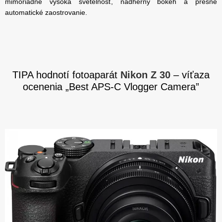
mimoriadne vysoká svetelnosť, nádherný bokeh a presné
automatické zaostrovanie.
TIPA hodnotí fotoaparát
Nikon Z 30
– víťaza
ocenenia „Best APS-C Vlogger Camera”