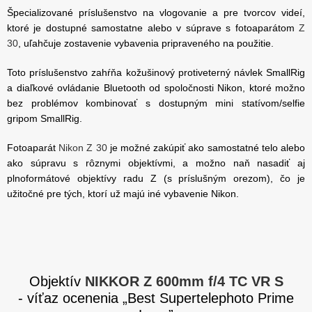
Špecializované príslušenstvo na vlogovanie a pre tvorcov videí,
ktoré je dostupné samostatne alebo v súprave s fotoaparátom
Z
30
, uľahčuje zostavenie vybavenia pripraveného na použitie.
Toto príslušenstvo zahŕňa kožušinový protiveterný návlek SmallRig
a diaľkové ovládanie Bluetooth od spoločnosti Nikon, ktoré možno
bez problémov kombinovať s dostupným mini statívom/selfie
gripom SmallRig.
Fotoaparát
Nikon Z 30
je možné zakúpiť ako samostatné telo alebo
ako súpravu s rôznymi objektívmi, a možno naň nasadiť aj
plnoformátové objektívy radu Z (s príslušným orezom), čo je
užitočné pre tých, ktorí už majú iné vybavenie Nikon.
Objektív
NIKKOR Z 600mm
f/4 TC VR S
- víťaz ocenenia „Best Supertelephoto Prime