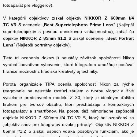
fotoaparát pre vloggerov).
V kategórii objektívov získal objektív
NIKKOR Z 600mm f/4
TC VR S
ocenenie „
Best Supertelephoto Prime Lens
“ (Najlepší
superteleobjektív s pevnou ohniskovou vzdialenosťou), zatiaľ čo
objektív
NIKKOR Z 85mm f/1.2 S
získal ocenenie „
Best Portrait
Lens
“ (Najlepší portrétny objektív).
Tieto tri ocenenia dokazujú neustály záväzok spoločnosti Nikon
vyrábať inovatívne vybavenie, ktoré fotografom umožňuje posúvať
hranice možností z hľadiska kreativity aj techniky.
Porota organizácie TIPA ocenila spoločnosť Nikon za rýchle
reagovanie na neustále rastúci záujem o tvorbu vlogov a živé
vysielanie predstavením modelu Z 30, ktorý je ideálnym ďalším
krokom pre tvorcov obsahu, ktorí prechádzajú z kompaktných
fotoaparátov a smartfónov. Na porotu tiež mimoriadne zapôsobil
objektív NIKKOR Z 600mm f/4 TC VR S, ktorý bol označený za
„objektív snov pre fotografov divokej prírody“. Objektív NIKKOR Z
85mm f/1.2 S získal úspech vďaka pôsobivým funkciám, ako je