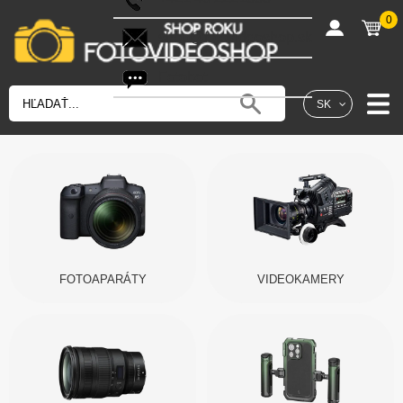
0
shop@fotovideoshop.sk
Fotobot
SK
FOTOAPARÁTY
VIDEOKAMERY