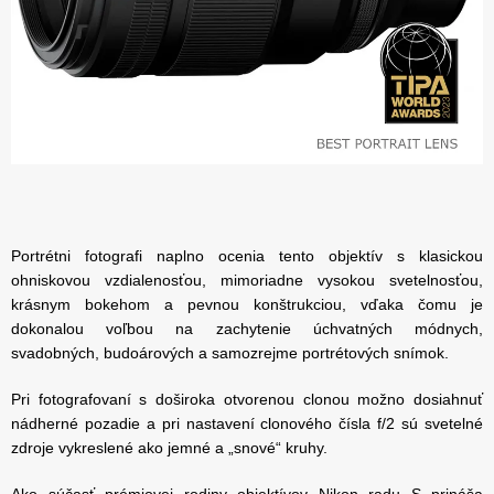
Portrétni fotografi naplno ocenia tento objektív s klasickou
ohniskovou vzdialenosťou, mimoriadne vysokou svetelnosťou,
krásnym bokehom a pevnou konštrukciou, vďaka čomu je
dokonalou voľbou na zachytenie úchvatných módnych,
svadobných, budoárových a samozrejme portrétových snímok.
Pri fotografovaní s doširoka otvorenou clonou možno dosiahnuť
nádherné pozadie a pri nastavení clonového čísla f/2 sú svetelné
zdroje vykreslené ako jemné a „snové“ kruhy.
Ako súčasť prémiovej rodiny objektívov Nikon radu S prináša