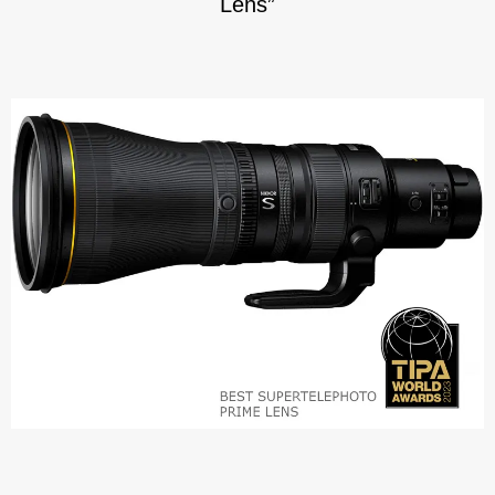
Lens”