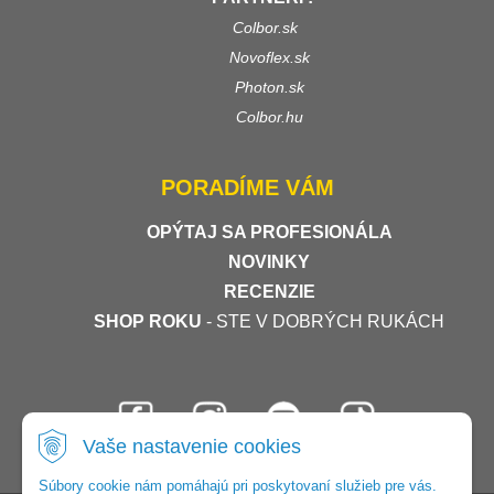
Colbor.sk
Novoflex.sk
Photon.sk
Colbor.hu
PORADÍME VÁM
OPÝTAJ SA PROFESIONÁLA
NOVINKY
RECENZIE
SHOP ROKU
- STE V DOBRÝCH RUKÁCH
Vaše nastavenie cookies
Súbory cookie nám pomáhajú pri poskytovaní služieb pre vás.