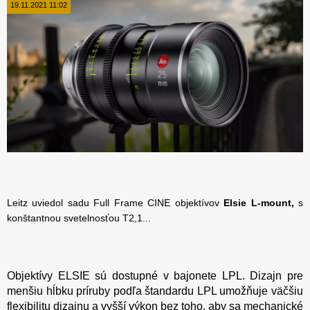
19.11.2021 11:02
Leitz uviedol sadu Full Frame CINE objektívov
Elsie L-mount,
s
konštantnou svetelnosťou T2,1...
Objektívy ELSIE sú dostupné v bajonete LPL. Dizajn pre
menšiu hĺbku príruby podľa štandardu LPL umožňuje väčšiu
flexibilitu dizajnu a vyšší výkon bez toho, aby sa mechanické