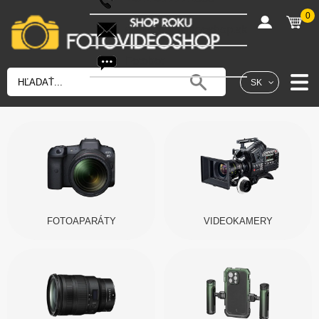
0
shop@fotovideoshop.sk
Fotobot
SK
FOTOAPARÁTY
VIDEOKAMERY