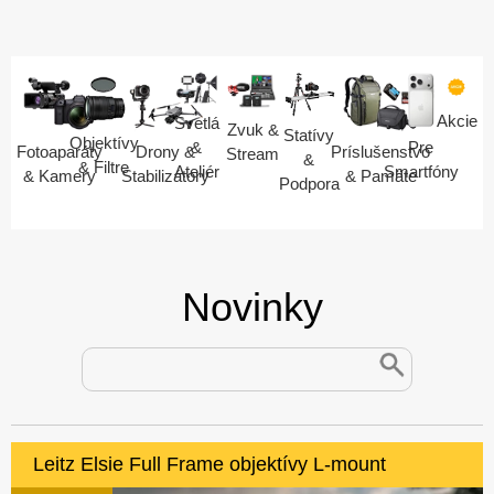
Akcie
Svetlá
Zvuk &
Statívy
Objektívy
Pre
&
Fotoaparáty
Drony &
Príslušenstvo
Stream
&
& Filtre
Smartfóny
Ateliér
& Kamery
Stabilizátory
& Pamäte
Podpora
Novinky
Leitz Elsie Full Frame objektívy L-mount