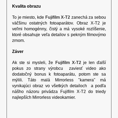
Kvalita obrazu
To je miesto, kde
Fujifilm X-T2
zanechá za sebou
väčšinu ostatných fotoaparátov. Obraz X-T2 je
veľmi homogénny, čistý a má vysoké rozlíšenie,
ktoré obsahuje veľa detailov s pekným filmovýmo
zrnom.
Záver
Ak ste si mysleli, že
Fujifilm X-T2
je len ďalší
pokus zo strany výrobcu zaviesť video ako
dodatočný bonus k fotoaparátu, potom ste sa
mýlili. Táto malá Mirrorless "kamera" má
vynikajúci obraz vo všetkých detailoch a podľa
nášho názoru privádza Fujifilm X-T2 do triedy
najlepších Mirrorless videokamier.