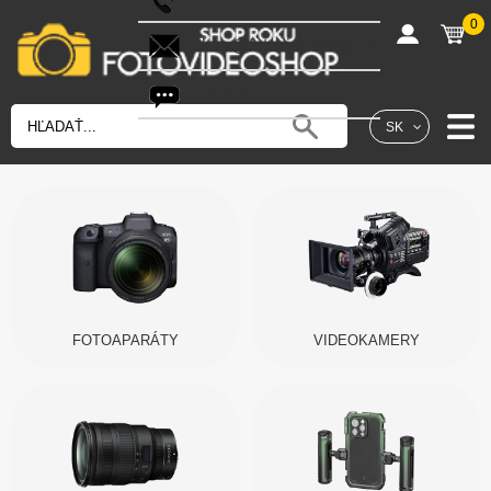
0
shop@fotovideoshop.sk
Fotobot
SK
FOTOAPARÁTY
VIDEOKAMERY