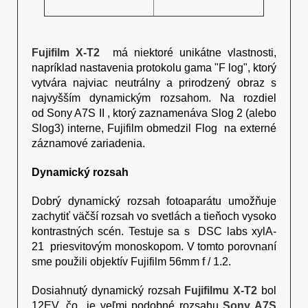
Fujifilm X-T2
má niektoré unikátne vlastnosti,
napríklad nastavenia protokolu gama "F log", ktorý
vytvára najviac neutrálny a prirodzený obraz s
najvyšším dynamickým rozsahom. Na rozdiel
od Sony A7S II , ktorý zaznamenáva Slog 2 (alebo
Slog3) interne, Fujifilm obmedzil Flog na externé
záznamové zariadenia.
Dynamický rozsah
Dobrý dynamický rozsah fotoaparátu umožňuje
zachytiť väčší rozsah vo svetlách a tieňoch vysoko
kontrastných scén. Testuje sa s DSC labs xylA-
21 priesvitovým monoskopom. V tomto porovnaní
sme použili objektív Fujifilm 56mm f / 1.2.
Dosiahnutý dynamický rozsah
Fujifilmu X-T2
bol
12EV, čo je veľmi podobné rozsahu
Sony A7S