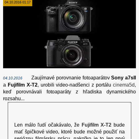
04.10.2016 01:17
Zaujímavé porovnanie fotoaparátov
Sony a7sII
04.10.2016
a
Fujifilm X-T2
, urobili video-nadšenci z portálu
cinema5d
,
keď porovnávali fotoaparáty z hľadiska dynamického
rozsahu...
Len málo ľudí očakávalo, že
Fujifilm X-T2
bude
mať špičkové video, ktoré bude možné použiť na
serióznu filmársku prácu, nakoľko je to len prvý