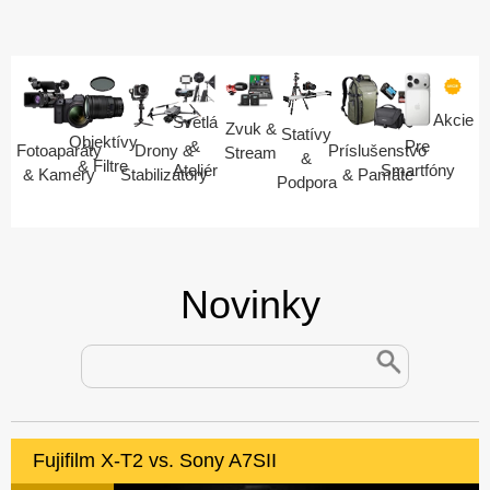
Akcie
Svetlá
Zvuk &
Statívy
Objektívy
Pre
&
Fotoaparáty
Drony &
Príslušenstvo
Stream
&
& Filtre
Smartfóny
Ateliér
& Kamery
Stabilizátory
& Pamäte
Podpora
Novinky
Fujifilm X-T2 vs. Sony A7SII