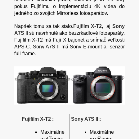
pokus Fujifilmu o implementáciu 4K videa do
jedného zo svojich Mirrorless fotoaparátov.
Napriek tomu sa tak stalo.
Fujfilm X-T2
, aj
Sony
A7S II
sú navrhnuté ako bezzrkadlové fotoaparáty.
Fujifilm X-T2 má Fuji X bajonet a snímač veľkosti
APS-C. Sony A7S II má Sony E-mount a senzor
full-frame.
Fujifilm X-T2
:
Sony A7S II
:
Maximálne
Maximálne
rozlíšenie:
rozlíšenie: