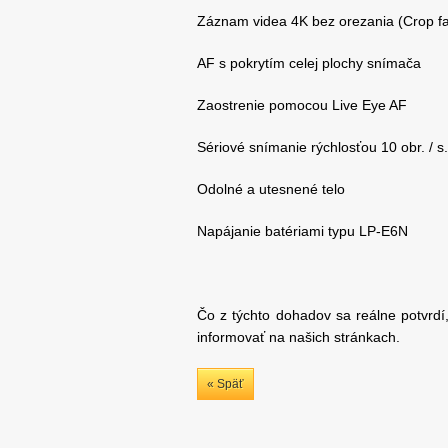
Záznam videa 4K bez orezania (Crop fa
AF s pokrytím celej plochy snímača
Zaostrenie pomocou Live Eye AF
Sériové snímanie rýchlosťou 10 obr. / s.
Odolné a utesnené telo
Napájanie batériami typu LP-E6N
Čo z týchto dohadov sa reálne potvrd
informovať na našich stránkach.
« Späť