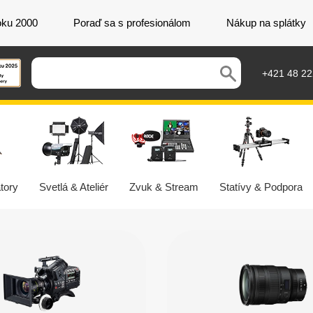
oku 2000
Poraď sa s profesionálom
Nákup na splátky
+421 48 2
tory
Svetlá & Ateliér
Zvuk & Stream
Statívy & Podpora