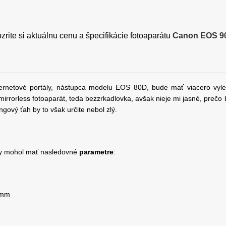
zrite si aktuálnu cenu a špecifikácie fotoaparátu
Canon EOS 9
internetové portály, nástupca modelu EOS 80D, bude mať viacero vyle
irrorless fotoaparát, teda bezzrkadlovka, avšak nieje mi jasné, prečo
ový ťah by to však určite nebol zlý.
 mohol mať nasledovné
parametre
:
 mm