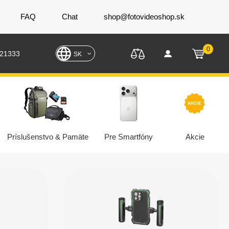
FAQ
Chat
shop@fotovideoshop.sk
0
221333
SK
Príslušenstvo & Pamäte
Pre Smartfóny
Akcie