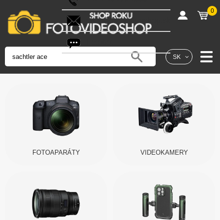
0
shop@fotovideoshop.sk
Fotobot
SK
FOTOAPARÁTY
VIDEOKAMERY