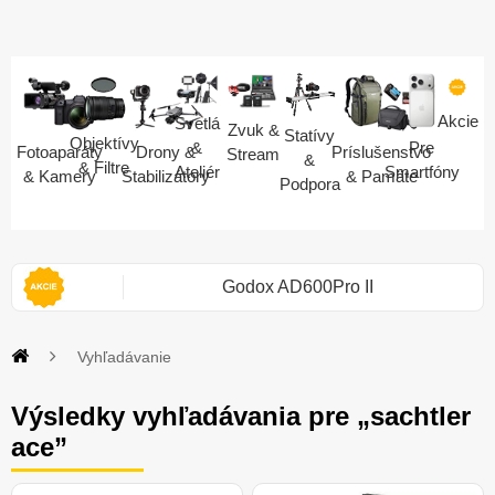
Akcie
Svetlá
Zvuk &
Statívy
Objektívy
Pre
&
Fotoaparáty
Drony &
Príslušenstvo
Stream
&
& Filtre
Smartfóny
Ateliér
& Kamery
Stabilizátory
& Pamäte
Podpora
i 2S
Godox AD600Pro II
Vyhľadávanie
Výsledky vyhľadávania pre „sachtler
ace”